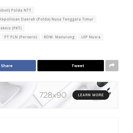
obvit) Polda NTT
Kepolisian Daerah (Polda) Nusa Tenggara Timur
eknis (PKT)
PT PLN (Persero)
RDW. Manurung
UIP Nusra
Share
Tweet