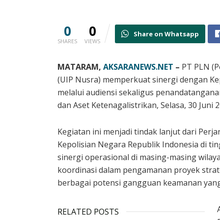
0
0
Share on Whatsapp
SHARES
VIEWS
MATARAM,
AKSARANEWS.NET
–
PT PLN (P
(UIP Nusra) memperkuat sinergi dengan Ke
melalui audiensi sekaligus penandatangan
dan Aset Ketenagalistrikan, Selasa, 30 Juni 2
Kegiatan ini menjadi tindak lanjut dari Per
Kepolisian Negara Republik Indonesia di ti
sinergi operasional di masing-masing wil
koordinasi dalam pengamanan proyek strategi
berbagai potensi gangguan keamanan ya
RELATED POSTS