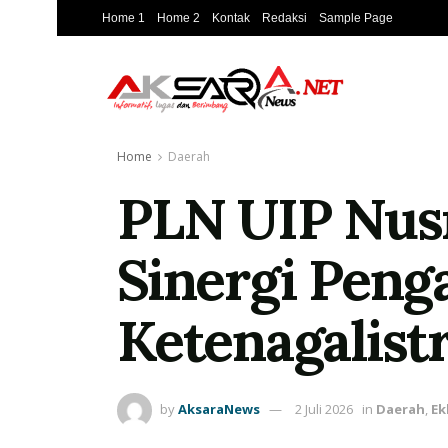
Home 1
Home 2
Kontak
Redaksi
Sample Page
Home
Daerah
PLN UIP Nusr
Sinergi Peng
Ketenagalist
by
AksaraNews
2 Juli 2026
in
Daerah
,
Ek