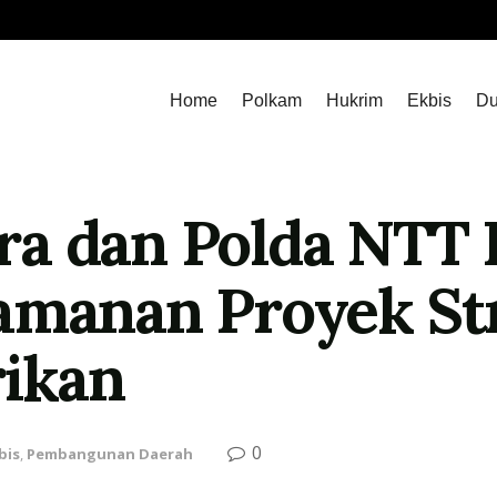
Home
Polkam
Hukrim
Ekbis
Du
a dan Polda NTT 
amanan Proyek St
rikan
0
bis
,
Pembangunan Daerah