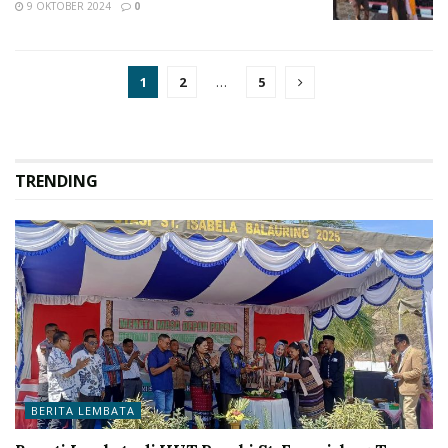
9 OKTOBER 2024
0
1
2
…
5
TRENDING
BERITA LEMBATA