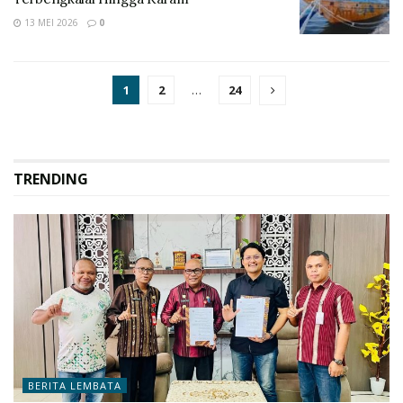
13 MEI 2026
0
1
2
…
24
TRENDING
BERITA LEMBATA