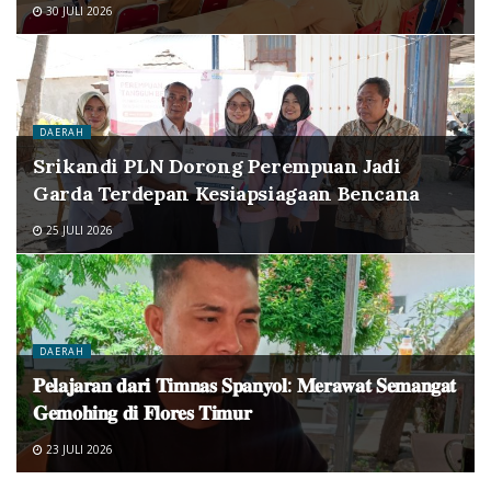
30 JULI 2026
DAERAH
Srikandi PLN Dorong Perempuan Jadi
Garda Terdepan Kesiapsiagaan Bencana
25 JULI 2026
DAERAH
𝐏𝐞𝐥𝐚𝐣𝐚𝐫𝐚𝐧 𝐝𝐚𝐫𝐢 𝐓𝐢𝐦𝐧𝐚𝐬 𝐒𝐩𝐚𝐧𝐲𝐨𝐥: 𝐌𝐞𝐫𝐚𝐰𝐚𝐭 𝐒𝐞𝐦𝐚𝐧𝐠𝐚𝐭
𝐆𝐞𝐦𝐨𝐡𝐢𝐧𝐠 𝐝𝐢 𝐅𝐥𝐨𝐫𝐞𝐬 𝐓𝐢𝐦𝐮𝐫
23 JULI 2026