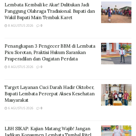
Melalui siaran pers yang diterima Media ini pada Senin
Lembata Kembali ke Akar! Dulitukan Jadi
20 Oktober 2025 Kepala Kejaksaan Negeri Lembata
Panggung Olahraga Tradisional. Bupati dan
melalui Kasi Intel Moh. Risal Hidayat mengatakan,
Wakil Bupati Main Tembak Karet
Penggeledahan dilakukan pada Senin 20 Oktober 2025
8 AGUSTUS 2026
0
di Kantor Dinas PUPR Kabupaten Lembata.
Penangkapan 3 Pengecer BBM di Lembata
Picu Sorotan, Praktisi Hukum Sarankan
Praperadilan dan Gugatan Perdata
8 AGUSTUS 2026
0
Target Layanan Cuci Darah Hadir Oktober,
Bupati Lembata Percepat Akses Kesehatan
Masyarakat
6 AGUSTUS 2026
0
“Berdasarkan Surat Perintah Penggeledahan Kepala
Kejaksaan Negeri Lembata Nomor: PRINT-
LBH SIKAP: Kajian Matang Wajib! Jangan
362/N.3.22/Fd.1/10/2025 Tanggal 16 Oktober 2025 dan
Jadikan Konsumen Lembata Tumbal Ritel