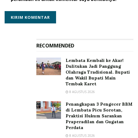
telah dilakukan penyitaan dan untuk selanjutnya akan
dimintakan persetujuan penyitaan ke Pengadilan
Negeri Lembata.” Tuntas Risal Hidayat.
Tags:
Kejaksaan Negeri Lembata
Kepala Seksi Intelijensi Kejaksaan Negeri Lembata
RECOMMENDED
Moh. Risal Hidayat
Lembata Kembali ke Akar!
Dulitukan Jadi Panggung
Olahraga Tradisional. Bupati
dan Wakil Bupati Main
Tembak Karet
8 AGUSTUS 2026
Penangkapan 3 Pengecer BBM
di Lembata Picu Sorotan,
Praktisi Hukum Sarankan
Praperadilan dan Gugatan
Perdata
8 AGUSTUS 2026