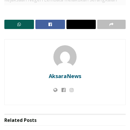
kegiatan penggeledahan dan penyitaan dalam rangka
penyidikan dugaan tindak pidana korupsi Kasus
Dugaan Tindak Pidana Korupsi Paket Peningkatan
Jalan Wowong – Bean – Pantai Pahangwa (DAK
Penugasan) pada Dinas Pekerjaan Umum dan
Penataan Ruang Kabupaten Lembata Tahun Anggaran
2022.
RELATED POSTS
AksaraNews
Lembata Kembali ke Akar! Dulitukan Jadi Panggung
Olahraga Tradisional. Bupati dan Wakil Bupati Main
Tembak Karet
Penangkapan 3 Pengecer BBM di Lembata Picu
Sorotan, Praktisi Hukum Sarankan Praperadilan
dan Gugatan Perdata
Related
Posts