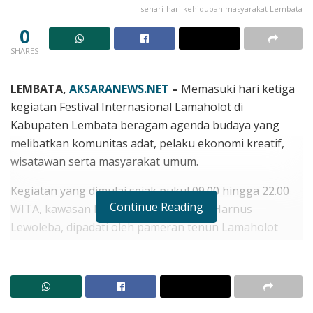
sehari-hari kehidupan masyarakat Lembata
0
SHARES
LEMBATA,
AKSARANEWS.NET
–
Memasuki hari ketiga
kegiatan Festival Internasional Lamaholot di
Kabupaten Lembata beragam agenda budaya yang
melibatkan komunitas adat, pelaku ekonomi kreatif,
wisatawan serta masyarakat umum.
Kegiatan yang dimulai sejak pukul 09.00 hingga 22.00
Continue Reading
WITA, kawasan Pantai Wulen Luo, eks Harnus
Lewoleba, dipadati oleh pameran tenun Lamaholot
yang menampilkan karya para penenun dan pelaku
ekonomi kreatif dari berbagai daerah di Nusa
Tenggara Timur.