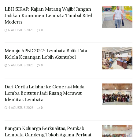
LBH SIKAP: Kajian Matang Wajib! Jangan
Jadikan Konsumen Lembata Tumbal Ritel
Modern
Kepala Dinas Pariwisata Kabupaten Lembata, Andreas
6 AGUSTUS 2026
0
Yakobus Wuwur menjelaskan, Kegiatan ini menjadi
ruang promosi sekaligus pertemuan budaya
Menuju APBD 2027: Lembata Bidik Tata
antarwilayah melalui ragam motif dan kekayaan tenun
Kelola Keuangan Lebih Akuntabel
tradisional Flores dan Lembata.
5 AGUSTUS 2026
0
Jack Wuwur mengatakan, Pada waktu yang sama,
panitia juga menggelar post tour budaya menuju
Dari Cerita Leluhur ke Generasi Muda,
Kampung Adat Watun Lewopito di Desa Lamagute dan
Lomba Bertutur Jadi Ruang Merawat
Festival Muro di Desa Kolontobo.
Identitas Lembata
4 AGUSTUS 2026
0
Rangkaian kegiatan diawali dengan penjemputan
rombongan peserta, dilanjutkan kunjungan ke Utan
Werun atau Pesta Kacang sebagai bagian dari tradisi
Bangun Keluarga Berkualitas, Pemkab
Lembata Gandeng Tokoh Agama Perkuat
masyarakat setempat. Setelah santap siang bersama,