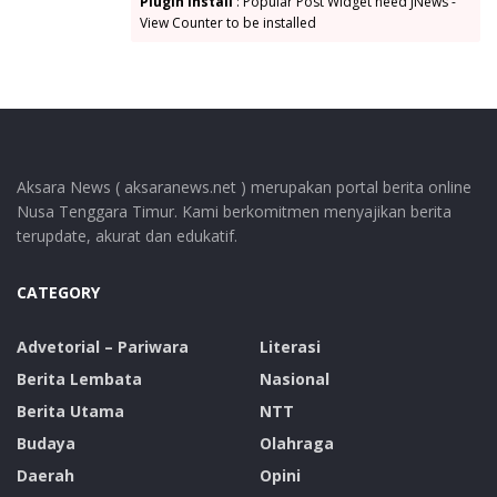
Plugin Install
: Popular Post Widget need JNews -
View Counter to be installed
Aksara News ( aksaranews.net ) merupakan portal berita online
Nusa Tenggara Timur. Kami berkomitmen menyajikan berita
terupdate, akurat dan edukatif.
CATEGORY
Advetorial – Pariwara
Literasi
Berita Lembata
Nasional
Berita Utama
NTT
Budaya
Olahraga
Daerah
Opini