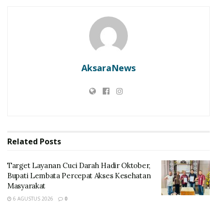
RELATED POSTS
Target Layanan Cuci Darah Hadir Oktober, Bupati
Lembata Percepat Akses Kesehatan Masyarakat
LBH SIKAP: Kajian Matang Wajib! Jangan Jadikan
Konsumen Lembata Tumbal Ritel Modern
AksaraNews
Tidak hanya komunitas Ekraf Lamaholot, pameran
tersebut juga diikuti pelaku ekonomi kreatif dari
Kabupaten Sikka, Ende, Ngada, Manggarai, Manggarai
Barat, Manggarai Timur, hingga Nagekeo.
Related
Posts
Target Layanan Cuci Darah Hadir Oktober,
Bupati Lembata Percepat Akses Kesehatan
Masyarakat
6 AGUSTUS 2026
0