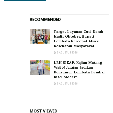
tubuh (trombosis vena dalam), namun jarang terjadi.
Emboli paru ditandai dengan beberapa Gejala seperti,
sesak napas, nyeri dada, dan batuk sementara ibu
RECOMMENDED
Regina mengeluhkan nyeri di bekas operasi.
Target Layanan Cuci Darah
Lalu berikut soal, Kardiomiopati pasca persalinan, juga
Hadir Oktober, Bupati
Lembata Percepat Akses
dikenal sebagai kardiomiopati peripartum (PPCM),
Kesehatan Masyarakat
didefinisikan sebagai gagal jantung yang baru terjadi
6 AGUSTUS 2026
antara bulan terakhir kehamilan dan 5 bulan pasca
persalinan tanpa penyebab yang dapat ditentukan.
LBH SIKAP: Kajian Matang
Wajib! Jangan Jadikan
Kardiomiopati pasca persalinan merupakan penyebab
Konsumen Lembata Tumbal
Ritel Modern
gagal jantung yang langka.
6 AGUSTUS 2026
Sebagai orang awam yang tidak paham medis, kami
minta agar Aparat penegak hukum (APH) masuk dan
dalami apa yang sebenarnya terjadi dengan regina
wetan
MOST VIEWED