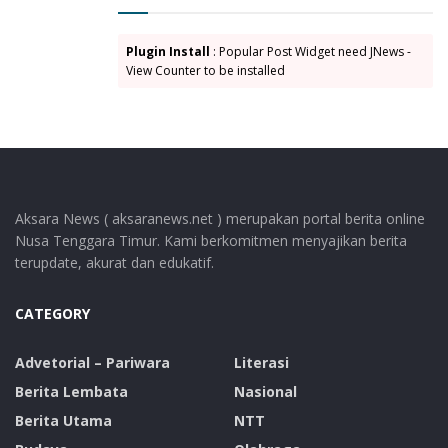
Hal ini penting guna meminimalisir prasangka buruk,
saling curiga, atau berpikir negatif tentang RSUD dan
Plugin Install
: Popular Post Widget need JNews -
para tenaga kesehatan yang berkarya di sana pungkas
View Counter to be installed
pangke.
Tags:
direktur RSUD Lewoleba
drg. Yoseph Freinademets Paun
Kematian Pasien di RSUD Lewoleba
Aksara News ( aksaranews.net ) merupakan portal berita online
Pasien Meninggal di RSUD Lewoleba
RSUD Lewoleba
Nusa Tenggara Timur. Kami berkomitmen menyajikan berita
terupdate, akurat dan edukatif.
CATEGORY
Advetorial – Pariwara
Literasi
Berita Lembata
Nasional
Berita Utama
NTT