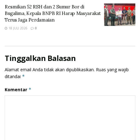
Anehnya saat obat disuntik efeknya langsung terasa.
Resmikan 52 RSH dan 2 Sumur Bor di
Ada apa ini?
Bugalima, Kepala BNPB RI Harap Masyarakat
Terus Jaga Perdamaian
18 JULI 2026
0
Tinggalkan Balasan
Alamat email Anda tidak akan dipublikasikan.
Ruas yang wajib
ditandai
*
Komentar
*
Ia juga meminta pihak berwajib dalam hal ini kepolisian
untuk mendalami kasus kematian ibu Regina wetan ini .
“Saya heran tanpa melihat kondisi riil pasien dokter
langsung menebak, mencurigai bahwa itu pendarahan.
Dari mana bidan atau dokter tahu bahwa itu