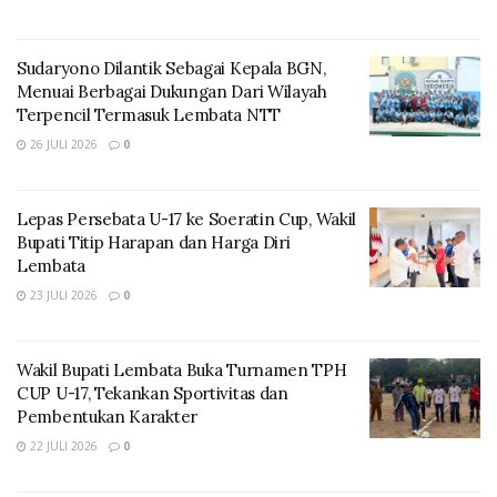
Masih banyak menimbulkan pertanyaan di masyarakat
terkait musibah yang menimpa salah satu pasien di
Sudaryono Dilantik Sebagai Kepala BGN,
RSUD Lewoleba, seperti yang dirasakan salah satu
Menuai Berbagai Dukungan Dari Wilayah
Terpencil Termasuk Lembata NTT
tokoh muda di Lewoleba, Pangke Lelangwayan.
26 JULI 2026
0
RELATED POSTS
Target Layanan Cuci Darah Hadir Oktober, Bupati
Lepas Persebata U-17 ke Soeratin Cup, Wakil
Lembata Percepat Akses Kesehatan Masyarakat
Bupati Titip Harapan dan Harga Diri
Lembata
Sudaryono Dilantik Sebagai Kepala BGN, Menuai
23 JULI 2026
0
Berbagai Dukungan Dari Wilayah Terpencil
Termasuk Lembata NTT
Wakil Bupati Lembata Buka Turnamen TPH
CUP U-17, Tekankan Sportivitas dan
Dilansir dari indonesiasurya.com, Pangke
Pembentukan Karakter
mempertanyakan, apakah nyeri di bekas operasi itu
22 JULI 2026
0
hanya disebabkan oleh pendarahan? Mengapa bidan
mengambil tindakan sendiri tanpa kehadiran dokter?