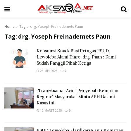
Home
Tag
drg. Yoseph Freinademets Paun
Tag:
drg. Yoseph Freinademets Paun
Konsumsi Snack Basi Petugas RSUD
Lewoleba Alami Diare. drg. Paun : Kami
Sudah Panggil Pihak Ketiga
23 MEI 2025
0
“Traneksamat Acid” Penyebab Kematian
Regina? Masyarakat Minta APH Dalami
Kasus ini
12 MARET 2025
0
RSUD Lewoleba Klarifikasi Kasus Kematian