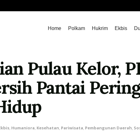
Home
Polkam
Hukrim
Ekbis
Du
rian Pulau Kelor, 
rsih Pantai Pering
Hidup
Ekbis
,
Humaniora
,
Kesehatan
,
Pariwisata
,
Pembangunan Daerah
,
Sos