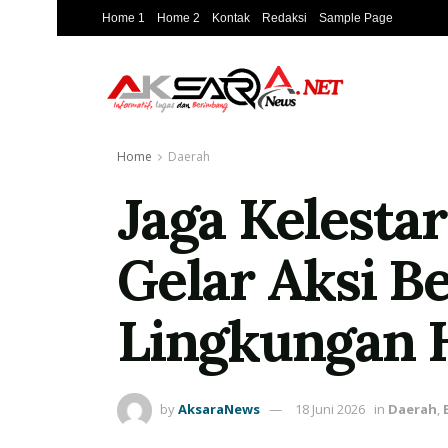
Home 1
Home 2
Kontak
Redaksi
Sample Page
Home
Daerah
Jaga Kelesta
Gelar Aksi Be
Lingkungan 
by
AksaraNews
18 Juni 2026
in
Daerah
,