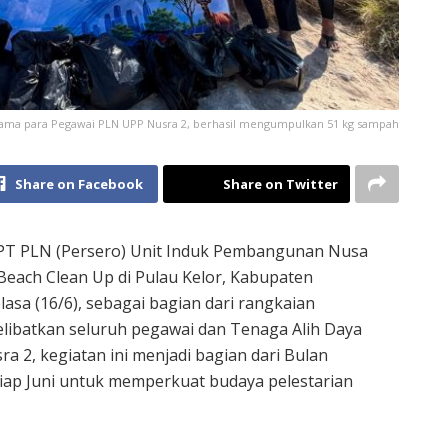
ama para Pegawai PLN UPP Nusra 2, berhasil mengumpulkan 51 kg sampah
Share on Facebook
Share on Twitter
PT PLN (Persero) Unit Induk Pembangunan Nusa
each Clean Up di Pulau Kelor, Kabupaten
sa (16/6), sebagai bagian dari rangkaian
libatkan seluruh pegawai dan Tenaga Alih Daya
a 2, kegiatan ini menjadi bagian dari Bulan
iap Juni untuk memperkuat budaya pelestarian