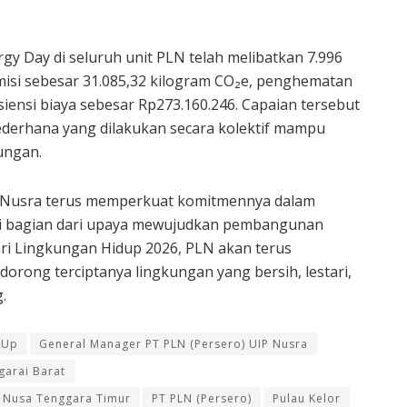
gy Day di seluruh unit PLN telah melibatkan 7.996
isi sebesar 31.085,32 kilogram CO₂e, penghematan
isiensi biaya sebesar Rp273.160.246. Capaian tersebut
derhana yang dilakukan secara kolektif mampu
ungan.
UIP Nusra terus memperkuat komitmennya dalam
i bagian dari upaya mewujudkan pembangunan
ri Lingkungan Hidup 2026, PLN akan terus
ong terciptanya lingkungan yang bersih, lestari,
.
 Up
General Manager PT PLN (Persero) UIP Nusra
arai Barat
Nusa Tenggara Timur
PT PLN (Persero)
Pulau Kelor