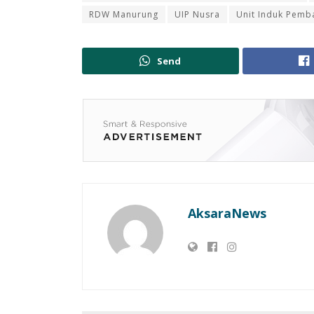
RDW Manurung
UIP Nusra
Unit Induk Pem
Send
AksaraNews