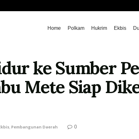
Home
Polkam
Hukrim
Ekbis
Du
idur ke Sumber P
mbu Mete Siap Di
0
Ekbis
,
Pembangunan Daerah