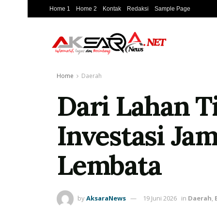
Home 1
Home 2
Kontak
Redaksi
Sample Page
Home
Daerah
Dari Lahan T
Investasi Ja
Lembata
by
AksaraNews
19 Juni 2026
in
Daerah
,