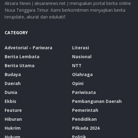
Aksara News ( aksaranews.net ) merupakan portal berita online
Nusa Tenggara Timur. Kami berkomitmen menyajikan berita
terupdate, akurat dan edukatif.
CATEGORY
Advetorial – Pariwara
Literasi
Berita Lembata
Nasional
Berita Utama
NTT
Budaya
Olahraga
Daerah
Opini
Dunia
Pariwisata
Ekbis
Pembangunan Daerah
Feature
Pemerintah
Hiburan
Pendidikan
Hukrim
Pilkada 2024
Hukum
Politik