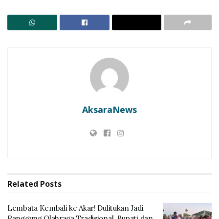
RELATED POSTS
Lembata Kembali ke Akar! Dulitukan Jadi Panggung
Olahraga Tradisional. Bupati dan Wakil Bupati Main
Tembak Karet
Penangkapan 3 Pengecer BBM di Lembata Picu
Sorotan, Praktisi Hukum Sarankan Praperadilan
dan Gugatan Perdata
AksaraNews
Sempat tidak dilaksanakan karena Pandemi Covid-19
beberapa waktu silam dan pada tahun 2023
Pemerintah Kabupaten Lembata menyelenggarakan
kembali Festival Lamaholot hingga pada tahun 2024.
Related
Posts
Lembata Kembali ke Akar! Dulitukan Jadi
Panggung Olahraga Tradisional. Bupati dan