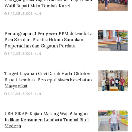
Wakil Bupati Main Tembak Karet
8 AGUSTUS 2026
0
Penangkapan 3 Pengecer BBM di Lembata
Picu Sorotan, Praktisi Hukum Sarankan
Praperadilan dan Gugatan Perdata
Sejak tahun 2024 hingga 2026, Festival Lamaholot
8 AGUSTUS 2026
0
terpilih secara berturut-turut selama tiga tahun
sebagai salah satu event dalam program Karisma Event
Nusantara (KEN) yang diselenggarakan oleh
Target Layanan Cuci Darah Hadir Oktober,
Bupati Lembata Percepat Akses Kesehatan
Kementerian Pariwisata Republik Indonesia, dengan
Masyarakat
pelaksanaan tahun 2026 direncanakan berlangsung
6 AGUSTUS 2026
0
pada tanggal 1–4 Juli 2026.
LBH SIKAP: Kajian Matang Wajib! Jangan
Jadikan Konsumen Lembata Tumbal Ritel
Modern