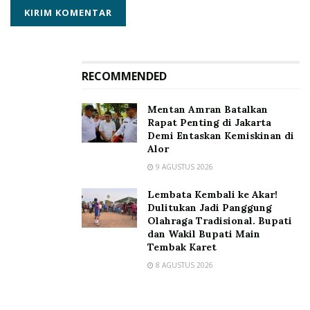
“Semoga dengan adanya kegiatan seperti ini, anak-
anak muda yang datang bisa berpikir untuk tetap
menjaga dan melestarikan kebudayaan dan budaya
kita. Kalau bukan mereka siapa lagi. Kita kan sudah tua”
RECOMMENDED
Tutupnya
Tags:
Dinas Pariwisata dan Ekonomi Kreatif
Mentan Amran Batalkan
Rapat Penting di Jakarta
Festival Lamaholot
Kabupaten Lembata
KEN 2026
Demi Entaskan Kemiskinan di
Alor
9 AGUSTUS 2026
Lembata Kembali ke Akar!
Dulitukan Jadi Panggung
Olahraga Tradisional. Bupati
dan Wakil Bupati Main
Tembak Karet
8 AGUSTUS 2026