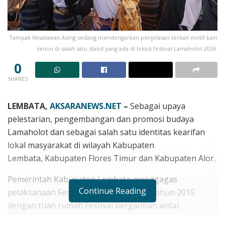
Tampak Wisatawan Asing sedang mendengarkan penjelasan terkait motif kain
tenun di salah satu stand yang ada di lokasi festival Lamaholot 2026.
0
SHARES
LEMBATA,
AKSARANEWS.NET
–
Sebagai upaya
pelestarian, pengembangan dan promosi budaya
Lamaholot dan sebagai salah satu identitas kearifan
lokal masyarakat di wilayah Kabupaten
Lembata, Kabupaten Flores Timur dan Kabupaten Alor.
Pemerintah Kabupaten Lembata menggagas
Continue Reading
pelaksanaan Festival Lamaholot sejak tahun 2015
dengan tuan rumah Festival bergantian antar
Kabupaten.