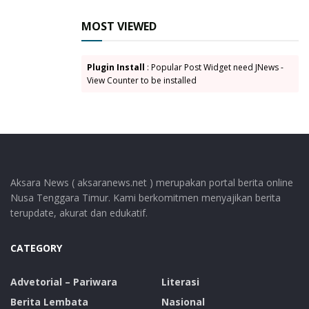
daerah.
MOST VIEWED
GM PT PLN (Persero) UIP Nusra menegaskan bahwa
sinergi lintas lembaga merupakan salah satu kunci
Plugin Install
: Popular Post Widget need JNews -
keberhasilan pembangunan infrastruktur
View Counter to be installed
ketenagalistrikan, khususnya proyek-proyek energi
bersih yang tengah dikembangkan di NTT.
Tags:
General Manager PT PLN (Persero) UIP Nusra
Kabupaten Lembata
Kabupaten Manggarai
Aksara News ( aksaranews.net ) merupakan portal berita online
Kabupaten Ngada
Nusa Tenggara Timur. Kami berkomitmen menyajikan berita
Kejaksaan Tinggi (Kejati) Nusa Tenggara Timur
terupdate, akurat dan edukatif.
Kepala Kejaksaan Tinggi NTT
CATEGORY
Pembangkit Listrik Tenaga Surya (PLTS) Rote
PLTP Atadei
PLTP Mataloko
PLTP Ulumbu
PLTS Alor
Advetorial – Pariwara
Literasi
PLTS Lembata
PLTS Sumba
PT PLN (Persero)
Berita Lembata
Nasional