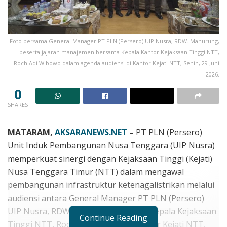
Foto bersama General Manager PT PLN (Persero) UIP Nusra, RDW. Manurung,
beserta jajaran manajemen bersama Kepala Kantor Kejaksaan Tinggi NTT,
Roch Adi Wibowo dalam agenda audiensi di Kantor Kejati NTT, Senin, 29 Juni
2026.
0
SHARES
MATARAM,
AKSARANEWS.NET
–
PT PLN (Persero)
Unit Induk Pembangunan Nusa Tenggara (UIP Nusra)
memperkuat sinergi dengan Kejaksaan Tinggi (Kejati)
Nusa Tenggara Timur (NTT) dalam mengawal
pembangunan infrastruktur ketenagalistrikan melalui
audiensi antara General Manager PT PLN (Persero)
UIP Nusra, RDW. Manurung, dengan Kepala Kejaksaan
Continue Reading
Tinggi NTT, Roch Adi Wibowo, di Kantor Kejati NTT,