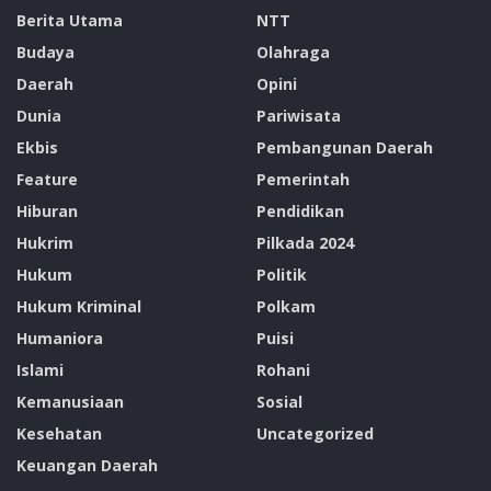
RDW. Manurung
Roch Adi Wibowo
UIP Nusra
Berita Utama
NTT
Unit Induk Pembangunan Nusa Tenggara
Budaya
Olahraga
Daerah
Opini
Dunia
Pariwisata
Ekbis
Pembangunan Daerah
Feature
Pemerintah
Hiburan
Pendidikan
Hukrim
Pilkada 2024
Hukum
Politik
Hukum Kriminal
Polkam
Humaniora
Puisi
Islami
Rohani
Kemanusiaan
Sosial
Kesehatan
Uncategorized
Keuangan Daerah