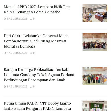
pendampingan hukum yang selama ini diberikan Kejati
NTT terhadap berbagai proyek strategis PLN di
Menuju APBD 2027: Lembata Bidik Tata
Kelola Keuangan Lebih Akuntabel
wilayah Nusa Tenggara Timur.
5 AGUSTUS 2026
0
Dari Cerita Leluhur ke Generasi Muda,
Lomba Bertutur Jadi Ruang Merawat
Identitas Lembata
4 AGUSTUS 2026
0
Bangun Keluarga Berkualitas, Pemkab
Lembata Gandeng Tokoh Agama Perkuat
Perlindungan Perempuan dan Anak
“Berbagai tantangan tentu kami hadapi di lapangan,
1 AGUSTUS 2026
0
baik dari aspek sosial, pertanahan, maupun koordinasi
dengan berbagai pemangku kepentingan. Karena itu,
kami sangat membutuhkan pendampingan Kejati NTT
Ketua Umum KADIN NTT Bobby Lianto
lantik Badan Pengurus KADIN Lembata
agar seluruh proses pembangunan berjalan sesuai