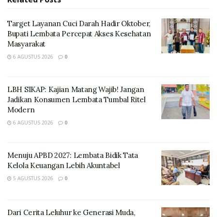
(2/7/2026).
Target Layanan Cuci Darah Hadir Oktober,
Bupati Lembata Percepat Akses Kesehatan
Masyarakat
6 AGUSTUS 2026
0
LBH SIKAP: Kajian Matang Wajib! Jangan
Jadikan Konsumen Lembata Tumbal Ritel
Modern
6 AGUSTUS 2026
0
Lanjutnya, kegiatan ini menjadi bagian penting dalam
Menuju APBD 2027: Lembata Bidik Tata
memperkenalkan kekayaan budaya Lamaholot yang
Kelola Keuangan Lebih Akuntabel
hidup dan diwariskan secara turun-temurun.
5 AGUSTUS 2026
0
Jack Wuwur menjelaskan, memasuki hari kedua ini,
fokus kegiatan beralih pada eksplorasi budaya di Desa
Dari Cerita Leluhur ke Generasi Muda,