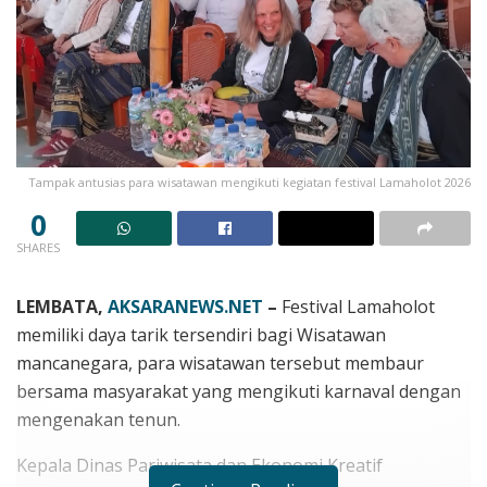
Tampak antusias para wisatawan mengikuti kegiatan festival Lamaholot 2026
0
SHARES
LEMBATA,
AKSARANEWS.NET
–
Festival Lamaholot
memiliki daya tarik tersendiri bagi Wisatawan
mancanegara, para wisatawan tersebut membaur
bersama masyarakat yang mengikuti karnaval dengan
mengenakan tenun.
Kepala Dinas Pariwisata dan Ekonomi Kreatif