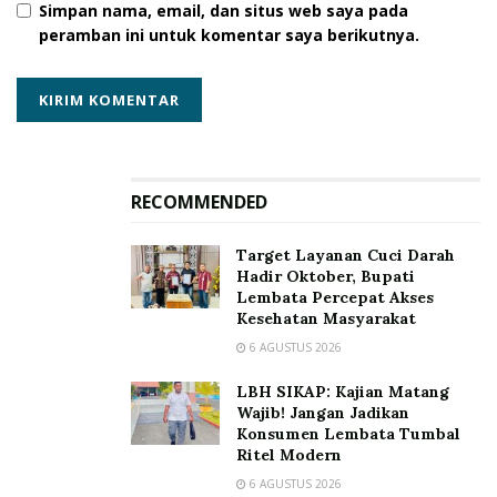
Tags:
Dinas Pariwisata dan Ekonomi Kreatif
Simpan nama, email, dan situs web saya pada
peramban ini untuk komentar saya berikutnya.
Kabupaten Lembata
Karisma Event Nusantara (KEN)
Kementrian Pariwisata
Yakobus Andreas Wuwur
RECOMMENDED
Target Layanan Cuci Darah
Hadir Oktober, Bupati
Lembata Percepat Akses
Kesehatan Masyarakat
6 AGUSTUS 2026
LBH SIKAP: Kajian Matang
Wajib! Jangan Jadikan
Konsumen Lembata Tumbal
Ritel Modern
6 AGUSTUS 2026