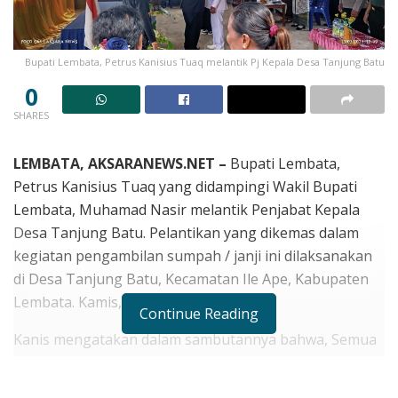
Bupati Lembata, Petrus Kanisius Tuaq melantik Pj Kepala Desa Tanjung Batu
0
SHARES
LEMBATA, AKSARANEWS.NET –
Bupati Lembata,
Petrus Kanisius Tuaq yang didampingi Wakil Bupati
Lembata, Muhamad Nasir melantik Penjabat Kepala
Desa Tanjung Batu. Pelantikan yang dikemas dalam
kegiatan pengambilan sumpah / janji ini dilaksanakan
di Desa Tanjung Batu, Kecamatan Ile Ape, Kabupaten
Lembata. Kamis, (13/05/2025).
Continue Reading
Kanis mengatakan dalam sambutannya bahwa, Semua
aktivitas pelayanan pemerintah daerah senantiasa
bermuara pada terciptanya pembangunan desa yang