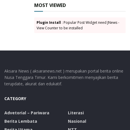
kreativitas Kepala Desa dalam mengelola semua dana
MOST VIEWED
yang masuk ke desa agar tepat guna sesuai dengan
potensi desa.” Pungkas Petrus Kanisius Tuaq
Plugin Install
: Popular Post Widget need JNews -
View Counter to be installed
Tags:
Desa Tanjung Batu
Muhamad Nasir Laode
Penjabat Kepala Desa
Aksara News ( aksaranews.net ) merupakan portal berita online
Nusa Tenggara Timur. Kami berkomitmen menyajikan berita
terupdate, akurat dan edukatif.
CATEGORY
Advetorial – Pariwara
Literasi
Berita Lembata
Nasional
Berita Utama
NTT