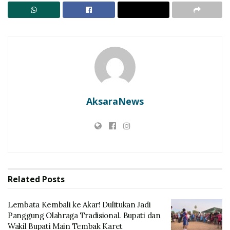
mandiri dengan mengoptimalkan seluruh potensi yang
ada di desa.
RELATED POSTS
Lembata Kembali ke Akar! Dulitukan Jadi Panggung
Olahraga Tradisional. Bupati dan Wakil Bupati Main
Tembak Karet
AksaraNews
Penangkapan 3 Pengecer BBM di Lembata Picu
Sorotan, Praktisi Hukum Sarankan Praperadilan
dan Gugatan Perdata
Semua potensi itu jika dikelola secara baik maka ke
depan desa-desa kita, termasuk desa Tanjung Batu ini
Related
Posts
akan maju dan memiliki kemampuan untuk bersaing
dengan desa-desa lain di daerah ini.
Lembata Kembali ke Akar! Dulitukan Jadi
Panggung Olahraga Tradisional. Bupati dan
Wakil Bupati Main Tembak Karet