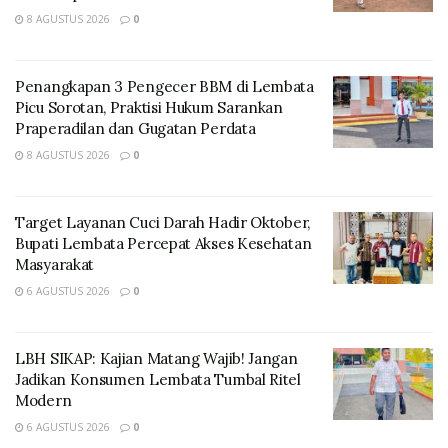
8 AGUSTUS 2026
0
Penangkapan 3 Pengecer BBM di Lembata
Picu Sorotan, Praktisi Hukum Sarankan
Praperadilan dan Gugatan Perdata
8 AGUSTUS 2026
0
“Untuk itu harus dipahami bahwa kemajuan
Target Layanan Cuci Darah Hadir Oktober,
Bupati Lembata Percepat Akses Kesehatan
pembangunan di desa bukan semata-mata menjadi
Masyarakat
tanggung jawab pemerintah desa, namun menjadi
6 AGUSTUS 2026
0
perhatian dan tanggung jawab seluruh elemen yang
ada di desa,” Ucap Kanis.
LBH SIKAP: Kajian Matang Wajib! Jangan
Dalam kegiatan pelantikan ini, Bupati Lembata
Jadikan Konsumen Lembata Tumbal Ritel
menyampaikan beberapa hal untuk diperhatikan
Modern
bersama.
6 AGUSTUS 2026
0