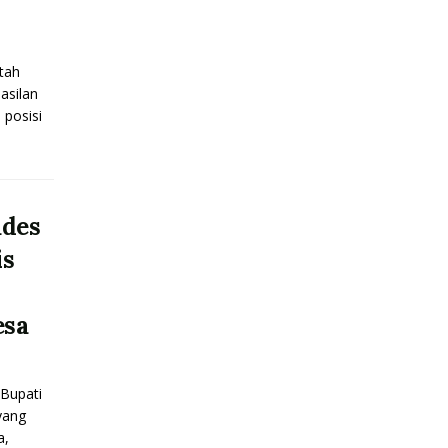
tah
asilan
posisi
ades
is
esa
Bupati
yang
a,