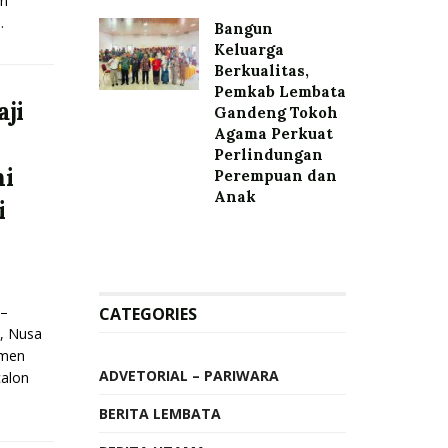
n
.
Bangun
Keluarga
Berkualitas,
Pemkab Lembata
aji
Gandeng Tokoh
Agama Perkuat
Perlindungan
ni
Perempuan dan
Anak
i
–
CATEGORIES
, Nusa
omen
ADVETORIAL – PARIWARA
calon
BERITA LEMBATA