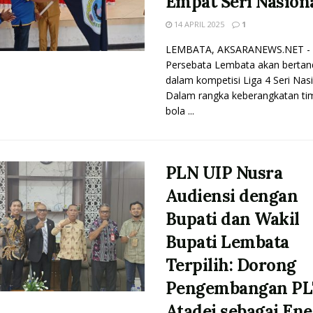
Empat Seri Nasion
14 APRIL 2025
1
LEMBATA, AKSARANEWS.NET -
Persebata Lembata akan bertan
dalam kompetisi Liga 4 Seri Nasi
Dalam rangka keberangkatan ti
bola ...
PLN UIP Nusra
Audiensi dengan
Bupati dan Wakil
Bupati Lembata
Terpilih: Dorong
Pengembangan P
Atadei sebagai Ene