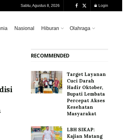
Sabtu, Agustus 8, 2026
Login
nia
Nasional
Hiburan
Olahraga
RECOMMENDED
Target Layanan
Cuci Darah
Hadir Oktober,
isi
Bupati Lembata
Percepat Akses
Kesehatan
n
Masyarakat
LBH SIKAP:
Kajian Matang