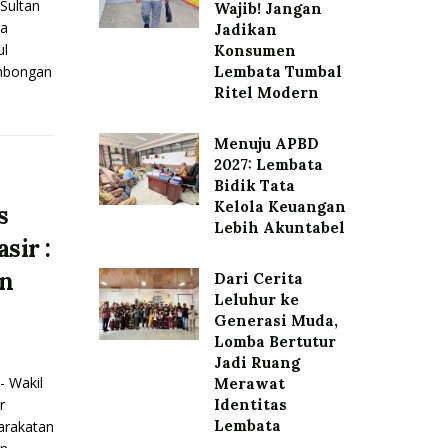
Sultan
Wajib! Jangan
ia
Jadikan
l
Konsumen
ombongan
Lembata Tumbal
Ritel Modern
Menuju APBD
2027: Lembata
Bidik Tata
Kelola Keuangan
s
Lebih Akuntabel
sir :
an
Dari Cerita
Leluhur ke
n
Generasi Muda,
Lomba Bertutur
Jadi Ruang
 Wakil
Merawat
r
Identitas
Lembata
arakatan