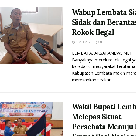
Wabup Lembata Si
Sidak dan Beranta
Rokok Ilegal
6 MEI 2025
0
LEMBATA, AKSARANEWS.NET -
Banyaknya merek rokok ilegal y
beredar di masyarakat terutama 
Kabupaten Lembata makin mara
meresahkan seakan ...
Wakil Bupati Lemb
Melepas Skuat
Persebata Menuju 