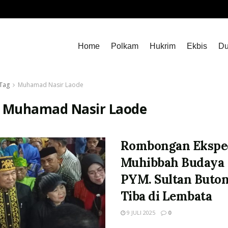
Home
Polkam
Hukrim
Ekbis
Du
Tag
Muhamad Nasir Laode
:
Muhamad Nasir Laode
Rombongan Eksped
Muhibbah Budaya
PYM. Sultan Buto
Tiba di Lembata
9 JULI 2025
0