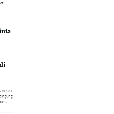
at
inta
di
n, entah
 bingung,
n ...