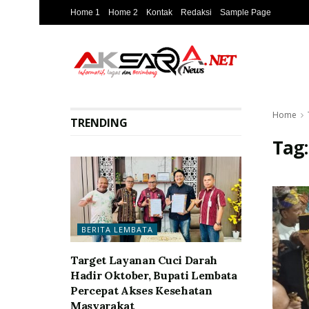
Home 1
Home 2
Kontak
Redaksi
Sample Page
Home
TRENDING
Tag
BERITA LEMBATA
Target Layanan Cuci Darah
Hadir Oktober, Bupati Lembata
Percepat Akses Kesehatan
Masyarakat