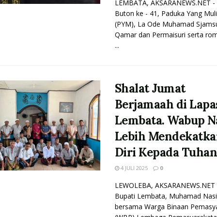
LEMBATA, AKSARANEWS.NET - 
Buton ke - 41, Paduka Yang Mul
(PYM), La Ode Muhamad Sjamsu
Qamar dan Permaisuri serta r
...
Shalat Jumat
Berjamaah di Lapa
Lembata. Wabup Na
Lebih Mendekatk
Diri Kepada Tuha
4 JULI 2025
0
LEWOLEBA, AKSARANEWS.NET -
Bupati Lembata, Muhamad Nasi
bersama Warga Binaan Pemasy