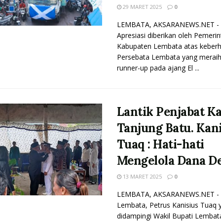
29 MARET 2025
0
LEMBATA, AKSARANEWS.NET -
Apresiasi diberikan oleh Pemerin
Kabupaten Lembata atas keberh
Persebata Lembata yang meraih 
runner-up pada ajang El ...
Lantik Penjabat K
Tanjung Batu. Kan
Tuaq : Hati-hati
Mengelola Dana D
13 MARET 2025
0
LEMBATA, AKSARANEWS.NET - 
Lembata, Petrus Kanisius Tuaq 
didampingi Wakil Bupati Lembat