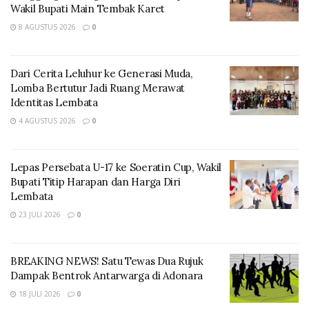
Wakil Bupati Main Tembak Karet
Pencegahan, Partisipasi Masyarakat dan Hubungan
8 AGUSTUS 2026
0
Masyarakat (HP2MHM) serta Staf.
Dari Cerita Leluhur ke Generasi Muda,
Lomba Bertutur Jadi Ruang Merawat
Identitas Lembata
4 AGUSTUS 2026
0
Lepas Persebata U-17 ke Soeratin Cup, Wakil
Bupati Titip Harapan dan Harga Diri
Lembata
23 JULI 2026
0
BREAKING NEWS! Satu Tewas Dua Rujuk
Dampak Bentrok Antarwarga di Adonara
18 JULI 2026
0