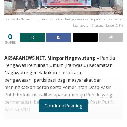
Panwaslu Nagawutung Gelar Sosialisasi Pengawasan Partisipatif dan Netralitas
Bagi Jabatan Dilarang. Sabtu (7/11)
0
SHARES
AKSARANEWS.NET, Mingar Nagawutung –
Panitia
Pengawas Pemilihan Umum (Panwaslu) Kecamatan
Nagawutung melakukan sosialisasi
pengawasan partisipasi bagi masyarakat dan
meningkatkan peran serta Pemerintah Desa Pasir
Putih terkait netralitas aparat menuju Pemilu yang
bermartabat, bertempat di Kantor Desa Pasir Putih.
Continue Reading
Kamis (7/11).
Kegiatan ini dihadiri oleh Perangkat Pemerintahan