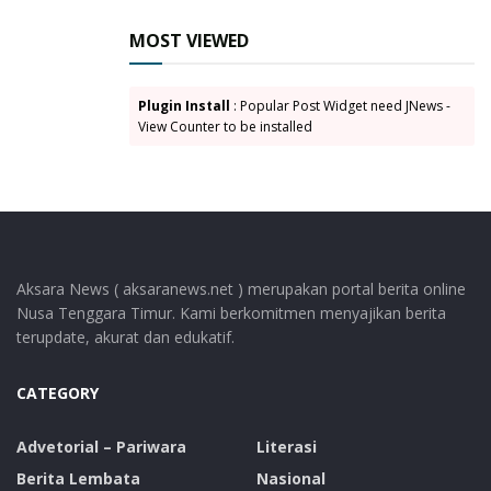
Panwaslucam
Pemilu 2024
Pemilu Damai
Tarsisius Deona
MOST VIEWED
Plugin Install
: Popular Post Widget need JNews -
View Counter to be installed
Aksara News ( aksaranews.net ) merupakan portal berita online
Nusa Tenggara Timur. Kami berkomitmen menyajikan berita
terupdate, akurat dan edukatif.
CATEGORY
Advetorial – Pariwara
Literasi
Berita Lembata
Nasional