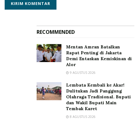
“Kita sebagai corong dalam memberikan informasi
RECOMMENDED
yang sifatnya positif kepada masyarakat agar tdk
terpengaruh dengan politik uang dan lain – lain” Tegas
Mentan Amran Batalkan
Bala Papang.
Rapat Penting di Jakarta
Demi Entaskan Kemiskinan di
Mengakiri kegiatan sosialisasi ini, Ketua dan Anggota
Alor
Panwaslu Kecamatan Nagawutung bersama
9 AGUSTUS 2026
Pemerintahan Desa Pasir Putih mendeklarasikan
Lembata Kembali ke Akar!
“PEMILU DAMAI DAN BERINTEGRITAS DENGAN
Dulitukan Jadi Panggung
MENOLAK POLITIK UANG, HOAX DAN POLITISASI
Olahraga Tradisional. Bupati
dan Wakil Bupati Main
SARA.
Tembak Karet
Penulis : Tarsisius Deona
8 AGUSTUS 2026
Tags:
Bawaslu Lembata
Panwaslu Nagawutung