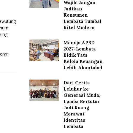
Wajib! Jangan
Jadikan
Konsumen
awutung
Lembata Tumbal
Ritel Modern
Umum
tung
Menuju APBD
2027: Lembata
eran
Bidik Tata
Kelola Keuangan
Lebih Akuntabel
Dari Cerita
Leluhur ke
Generasi Muda,
Lomba Bertutur
Jadi Ruang
Merawat
Identitas
Lembata