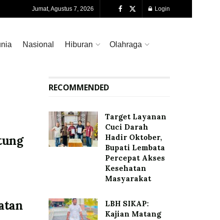
Jumat, Agustus 7, 2026
Login
nia
Nasional
Hiburan
Olahraga
RECOMMENDED
Target Layanan
Cuci Darah
Hadir Oktober,
tung
Bupati Lembata
Percepat Akses
Kesehatan
Masyarakat
batan
LBH SIKAP:
Kajian Matang