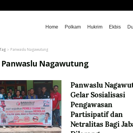
Home
Polkam
Hukrim
Ekbis
Du
Tag
Panwaslu Nagawutung
:
Panwaslu Nagawutung
Panwaslu Nagawu
Gelar Sosialisasi
Pengawasan
Partisipatif dan
Netralitas Bagi Ja