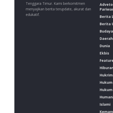
Tenggara Timur. Kami berkomitmen
Advetor
menyajikan berita terupdate, akurat dan
Pariwa
edukatif.
Berita
Berita
Budaya
Daerah
Dunia
Ekbis
Featur
Hibura
Hukrim
Hukum
Hukum 
Humani
Islami
Kemanu