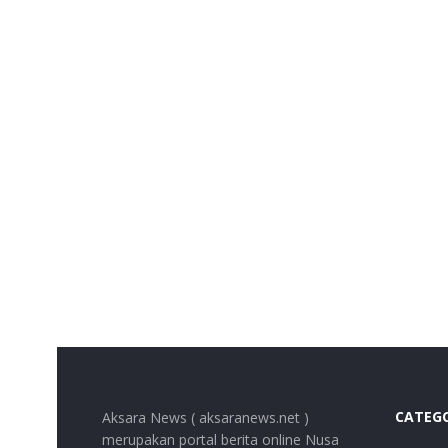
CATEG
Aksara News ( aksaranews.net )
merupakan portal berita online Nusa