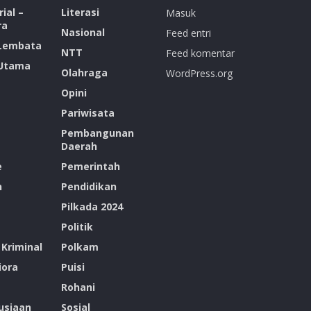
ial –
Literasi
Masuk
ra
Nasional
Feed entri
 Lembata
NTT
Feed komentar
 Utama
Olahraga
WordPress.org
Opini
Pariwisata
Pembangunan
Daerah
e
Pemerintah
n
Pendidikan
Pilkada 2024
Politik
Kriminal
Polkam
ora
Puisi
Rohani
siaan
Sosial