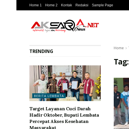
Home 1
Home 2
Kontak
Redaksi
Sample Page
Home
TRENDING
Tag
BERITA LEMBATA
Target Layanan Cuci Darah
Hadir Oktober, Bupati Lembata
Percepat Akses Kesehatan
Masyarakat