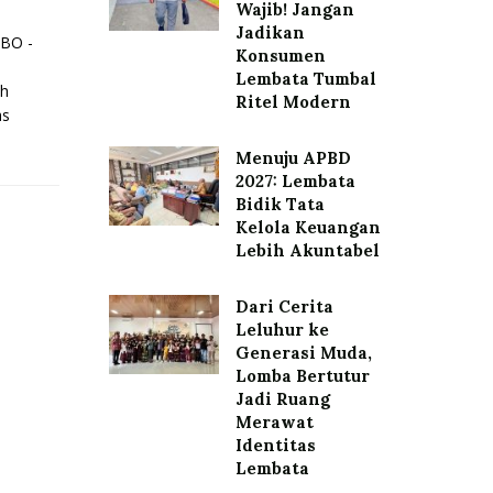
Wajib! Jangan
Jadikan
BO -
Konsumen
a
Lembata Tumbal
eh
Ritel Modern
as
Menuju APBD
2027: Lembata
Bidik Tata
Kelola Keuangan
Lebih Akuntabel
Dari Cerita
Leluhur ke
Generasi Muda,
Lomba Bertutur
Jadi Ruang
Merawat
Identitas
Lembata