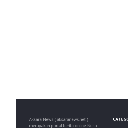
CATEG
Aksara News ( aksaranews.net )
merupakan portal berita online Nusa