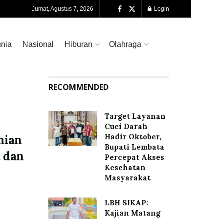
Jumat, Agustus 7, 2026
Login
nia
Nasional
Hiburan
Olahraga
RECOMMENDED
Target Layanan
Cuci Darah
Hadir Oktober,
mian
Bupati Lembata
a dan
Percepat Akses
Kesehatan
Masyarakat
LBH SIKAP:
Kajian Matang