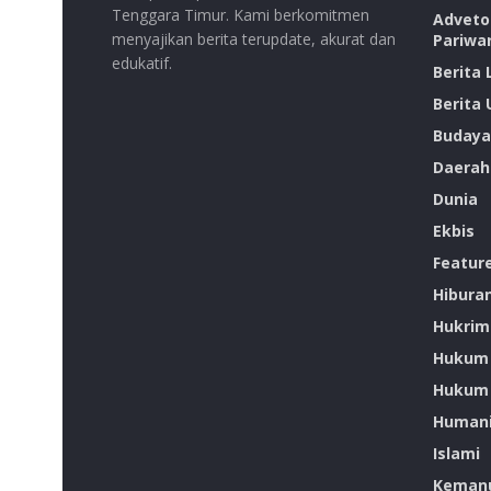
Tenggara Timur. Kami berkomitmen
Advetor
menyajikan berita terupdate, akurat dan
Pariwa
edukatif.
Berita
Berita
Budaya
Daerah
Dunia
Ekbis
Featur
Hibura
Hukrim
Hukum
Hukum 
Humani
Islami
Kemanu