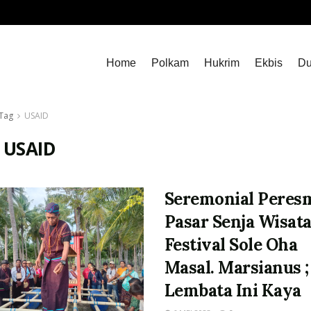
Home
Polkam
Hukrim
Ekbis
Du
Tag
USAID
:
USAID
Seremonial Peres
Pasar Senja Wisat
Festival Sole Oha
Masal. Marsianus ;
Lembata Ini Kaya