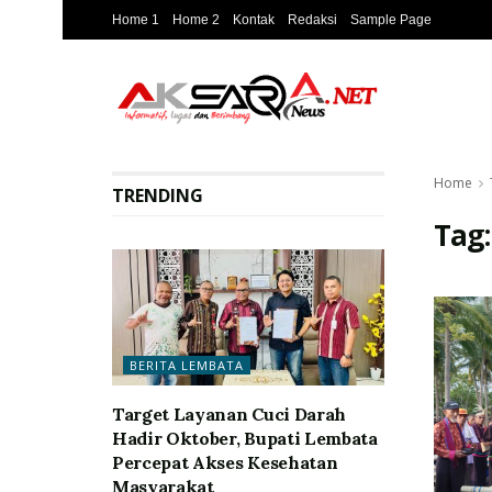
Home 1
Home 2
Kontak
Redaksi
Sample Page
Home
TRENDING
Tag
BERITA LEMBATA
Target Layanan Cuci Darah
Hadir Oktober, Bupati Lembata
Percepat Akses Kesehatan
Masyarakat