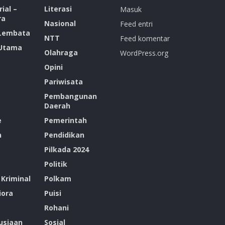
ial –
Literasi
Masuk
ra
Nasional
Feed entri
 Lembata
NTT
Feed komentar
 Utama
Olahraga
WordPress.org
Opini
Pariwisata
Pembangunan
Daerah
e
Pemerintah
n
Pendidikan
Pilkada 2024
Politik
Kriminal
Polkam
ora
Puisi
Rohani
siaan
Sosial