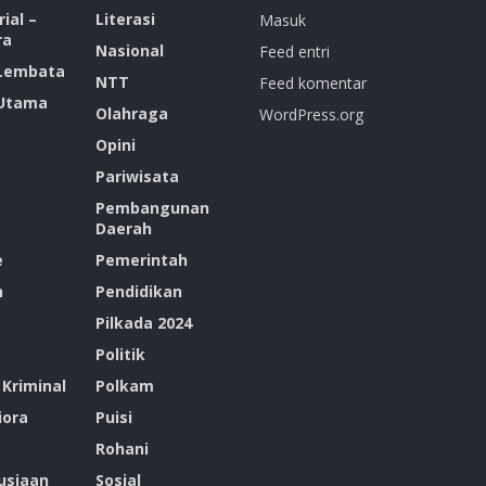
ial –
Literasi
Masuk
ra
Nasional
Feed entri
 Lembata
NTT
Feed komentar
 Utama
Olahraga
WordPress.org
Opini
Pariwisata
Pembangunan
Daerah
e
Pemerintah
n
Pendidikan
Pilkada 2024
Politik
Kriminal
Polkam
ora
Puisi
Rohani
siaan
Sosial