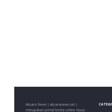
CATEG
Aksara News ( aksaranews.net )
merupakan portal berita online Nusa