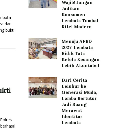
Wajib! Jangan
Jadikan
Konsumen
embata
Lembata Tumbal
ra dan
Ritel Modern
ng bukti
Menuju APBD
2027: Lembata
Bidik Tata
Kelola Keuangan
Lebih Akuntabel
Dari Cerita
Leluhur ke
ukti
Generasi Muda,
Lomba Bertutur
Jadi Ruang
Merawat
Identitas
Polres
Lembata
berhasil