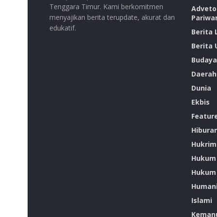
Tenggara Timur. Kami berkomitmen
Advetor
menyajikan berita terupdate, akurat dan
Pariwa
edukatif.
Berita
Berita
Budaya
Daerah
Dunia
Ekbis
Featur
Hibura
Hukrim
Hukum
Hukum 
Humani
Islami
Kemanu