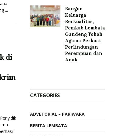
dana
Bangun
g ...
Keluarga
Berkualitas,
Pemkab Lembata
Gandeng Tokoh
Agama Perkuat
Perlindungan
Perempuan dan
k di
Anak
krim
CATEGORIES
ADVETORIAL – PARIWARA
enyidik
sama
BERITA LEMBATA
erhasil