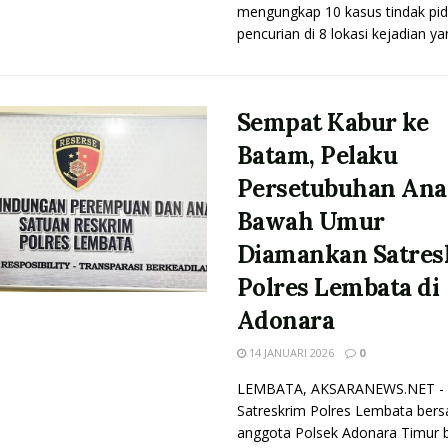
mengungkap 10 kasus tindak pi
pencurian di 8 lokasi kejadian yan
Sempat Kabur ke
Batam, Pelaku
Persetubuhan Ana
Bawah Umur
Diamankan Satres
Polres Lembata di
Adonara
14 JANUARI 2026
0
LEMBATA, AKSARANEWS.NET - P
Satreskrim Polres Lembata ber
anggota Polsek Adonara Timur b