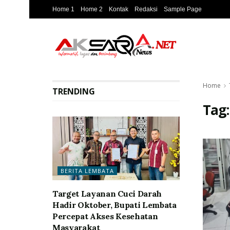
Home 1
Home 2
Kontak
Redaksi
Sample Page
Home
TRENDING
Tag
BERITA LEMBATA
Target Layanan Cuci Darah
Hadir Oktober, Bupati Lembata
Percepat Akses Kesehatan
Masyarakat