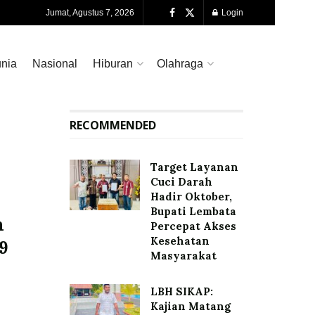
Jumat, Agustus 7, 2026
Login
nia
Nasional
Hiburan
Olahraga
RECOMMENDED
Target Layanan
Cuci Darah
Hadir Oktober,
Bupati Lembata
m
Percepat Akses
Kesehatan
9
Masyarakat
LBH SIKAP:
Kajian Matang