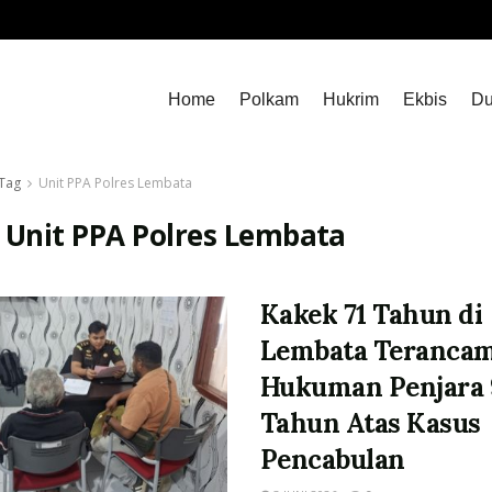
Home
Polkam
Hukrim
Ekbis
Du
Tag
Unit PPA Polres Lembata
:
Unit PPA Polres Lembata
Kakek 71 Tahun di
Lembata Teranca
Hukuman Penjara 
Tahun Atas Kasus
Pencabulan