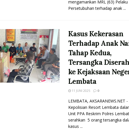
mengamankan MRL (63) Pelaku
Persetubuhan terhadap anak ...
Kasus Kekerasan
Terhadap Anak Na
Tahap Kedua,
Tersangka Disera
ke Kejaksaan Nege
Lembata
11 JUNI 2025
0
LEMBATA, AKSARANEWS.NET -
Kepolisian Resort Lembata dalam
Unit PPA Reskrim Polres Lemba
serahkan 5 orang tersangka da
kasus ...