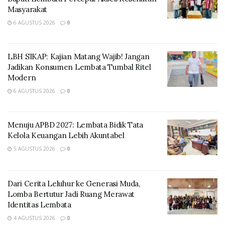
Masyarakat
6 AGUSTUS 2026
0
Di kios tersebut, WL, seorang kakek yang adalah
LBH SIKAP: Kajian Matang Wajib! Jangan
pemilik kios, melakukan tindak kekerasan seksual
Jadikan Konsumen Lembata Tumbal Ritel
terhadap korban.
Modern
6 AGUSTUS 2026
0
Pasca kejadian, keluarga MM hari itu juga langsung
melaporkan WL ke Polres Lembata. Tercatat sebagai
Laporan polisi Nomor : LP / B / 83 / IV / 2026 / SPKT /
Menuju APBD 2027: Lembata Bidik Tata
Kelola Keuangan Lebih Akuntabel
Polres Lembata / Polda NTT, tanggal 01 April 2026.
5 AGUSTUS 2026
0
Hampir sebulan menanti, polisi akhirnya menggelar
perkara dan menangkap tersangka WL.
Dari Cerita Leluhur ke Generasi Muda,
Lomba Bertutur Jadi Ruang Merawat
Tanggal 29 April 2026, WL ditetapkan sebagai
Identitas Lembata
tersangka dan ditahan di Mapolres Lembata. Dua
4 AGUSTUS 2026
0
barang milik korban yakni 1 lembar baju kaos dan