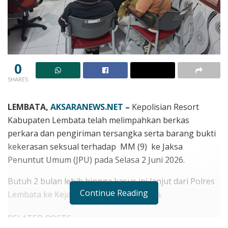
0
SHARES
LEMBATA,
AKSARANEWS.NET
–
Kepolisian Resort
Kabupaten Lembata telah melimpahkan berkas
perkara dan pengiriman tersangka serta barang bukti
kekerasan seksual terhadap MM (9) ke Jaksa
Penuntut Umum (JPU) pada Selasa 2 Juni 2026.
Butuh 2 bulan lebih hingga kasus ini lanjut dari Polres
Continue Reading
Lembata ke Kejaksaan Negeri Lewoleba.
RELATED POSTS