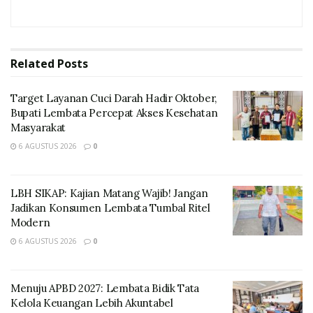
“Ini anomali ekonomi yang menampar akal sehat.
Hukum ekonomi dasar bilang, “pengangguran turun
karena penyerapan kerja naik”, Tapi hukum sosial
bilang: perantauan naik karena harapan di kampung
Related
Posts
mati,” ujarnya tajam, Selasa 3 Juni 2026
Target Layanan Cuci Darah Hadir Oktober,
Bupati Lembata Percepat Akses Kesehatan
Masyarakat
6 AGUSTUS 2026
0
LBH SIKAP: Kajian Matang Wajib! Jangan
Jadikan Konsumen Lembata Tumbal Ritel
Modern
6 AGUSTUS 2026
0
Donatus menyebut situasi ini sebagai “sihir statistik”.
Menuju APBD 2027: Lembata Bidik Tata
“Angka bisa disulap. Pengangguran turun bukan selalu
Kelola Keuangan Lebih Akuntabel