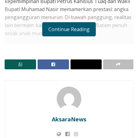
kepemimpinan Bupati Petrus Kanisius Tuaq dan Wakil
Bupati Muhamad Nasir memamerkan prestasi: angka
pengangguran menurun. Di bawah panggung, realitas
lain bermain: kapal laut ke Kupang dan Batam penuh
Continue Reading
sesak anak muda Lembata.
Paradoks ini dibedah oleh Donatus Asan Lamabelawa,
aktivis Gerakan Mahasiswa Nasional Indonesia GMNI
Cabang Yogyakarta yang juga mahasiswa Hukum di
Universitas Janabdra Yogyakarta.
RELATED POSTS
Target Layanan Cuci Darah Hadir Oktober, Bupati
Lembata Percepat Akses Kesehatan Masyarakat
LBH SIKAP: Kajian Matang Wajib! Jangan Jadikan
AksaraNews
Konsumen Lembata Tumbal Ritel Modern