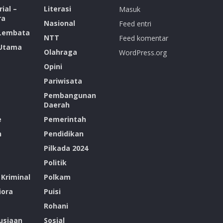
ial –
Literasi
Masuk
ra
Nasional
Feed entri
 Lembata
NTT
Feed komentar
 Utama
Olahraga
WordPress.org
Opini
Pariwisata
Pembangunan
Daerah
e
Pemerintah
n
Pendidikan
Pilkada 2024
Politik
Kriminal
Polkam
ora
Puisi
Rohani
siaan
Sosial