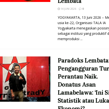
Lembata
14 JUNI 2026
0
YOGYAKARTA, 13 Juni 2026 – M
usia ke-22, Organisasi TALA IA
Yogyakarta menegaskan posisin
sebagai institusi yang produktif
memproduksi ...
Paradoks Lembata
Pengangguran Tur
Perantau Naik.
Donatus Asan
Lamabelawa: ‘Ini S
Statistik atau Luk
Ekonomi?