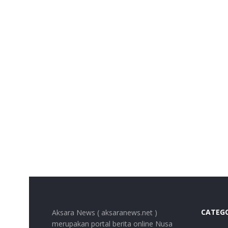
CATEG
Aksara News ( aksaranews.net )
merupakan portal berita online Nusa