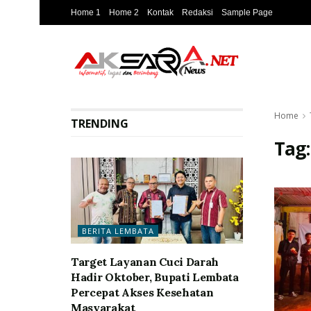
Home 1
Home 2
Kontak
Redaksi
Sample Page
Home
TRENDING
Tag
BERITA LEMBATA
Target Layanan Cuci Darah
Hadir Oktober, Bupati Lembata
Percepat Akses Kesehatan
Masyarakat