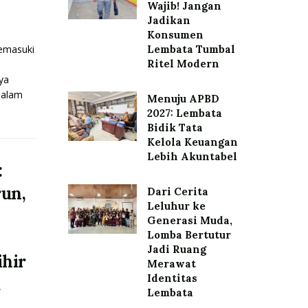
Wajib! Jangan
Jadikan
Konsumen
emasuki
Lembata Tumbal
Ritel Modern
ya
 dalam
Menuju APBD
2027: Lembata
Bidik Tata
Kelola Keuangan
Lebih Akuntabel
:
un,
Dari Cerita
Leluhur ke
Generasi Muda,
Lomba Bertutur
Jadi Ruang
ihir
Merawat
Identitas
a
Lembata