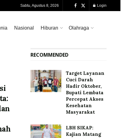
Sabtu, Agustus 8, 2026
Login
nia
Nasional
Hiburan
Olahraga
RECOMMENDED
Target Layanan
Cuci Darah
Hadir Oktober,
si
Bupati Lembata
ta:
Percepat Akses
Kesehatan
dan
Masyarakat
nah
LBH SIKAP:
Kajian Matang