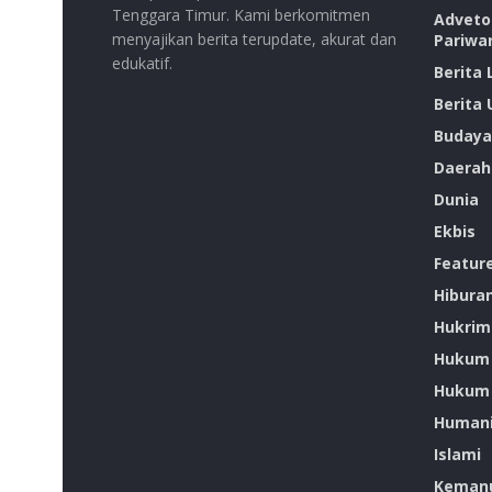
Tenggara Timur. Kami berkomitmen
Advetor
menyajikan berita terupdate, akurat dan
Pariwa
edukatif.
Berita
Berita
Budaya
Daerah
Dunia
Ekbis
Featur
Hibura
Hukrim
Hukum
Hukum 
Humani
Islami
Kemanu