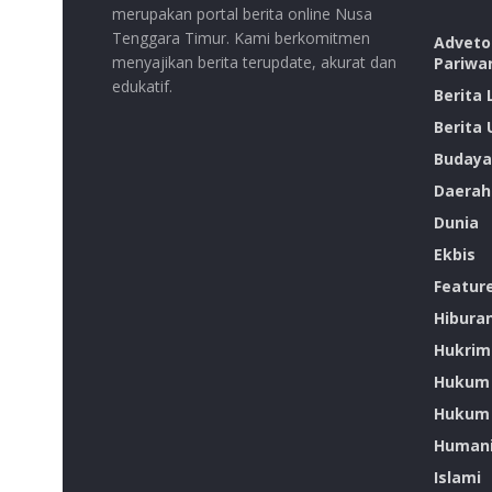
merupakan portal berita online Nusa
Tenggara Timur. Kami berkomitmen
Advetor
menyajikan berita terupdate, akurat dan
Pariwa
edukatif.
Berita
Berita
Budaya
Daerah
Dunia
Ekbis
Featur
Hibura
Hukrim
Hukum
Hukum 
Humani
Islami