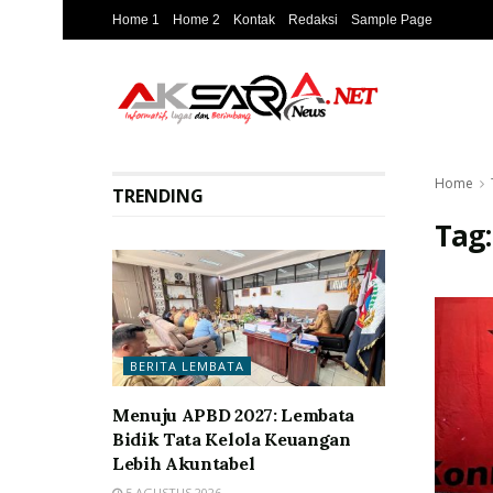
Home 1
Home 2
Kontak
Redaksi
Sample Page
Home
TRENDING
Tag
BERITA LEMBATA
Menuju APBD 2027: Lembata
Bidik Tata Kelola Keuangan
Lebih Akuntabel
5 AGUSTUS 2026