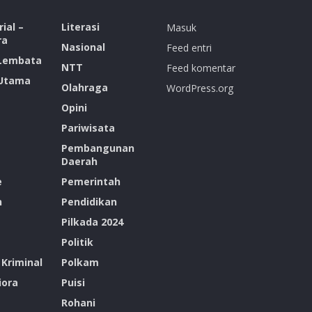
ial –
Literasi
Masuk
ra
Nasional
Feed entri
 Lembata
NTT
Feed komentar
 Utama
Olahraga
WordPress.org
Opini
Pariwisata
Pembangunan
Daerah
e
Pemerintah
n
Pendidikan
Pilkada 2024
Politik
Kriminal
Polkam
ora
Puisi
Rohani