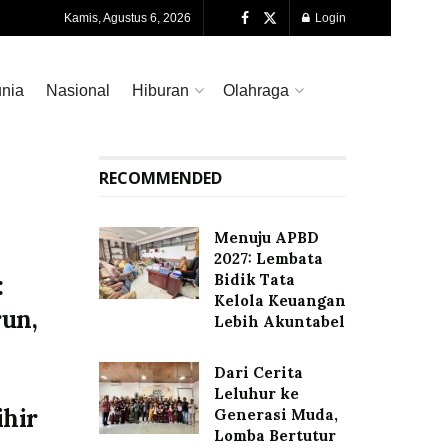
Kamis, Agustus 6, 2026
Login
nia
Nasional
Hiburan
Olahraga
RECOMMENDED
Menuju APBD
2027: Lembata
Bidik Tata
:
Kelola Keuangan
un,
Lebih Akuntabel
Dari Cerita
Leluhur ke
ihir
Generasi Muda,
Lomba Bertutur