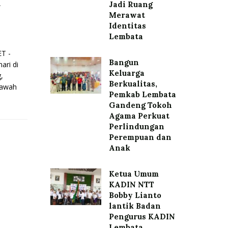
a
Jadi Ruang
Merawat
Identitas
Lembata
T -
Bangun
ri di
Keluarga
,
Berkualitas,
bawah
Pemkab Lembata
Gandeng Tokoh
Agama Perkuat
Perlindungan
Perempuan dan
Anak
Ketua Umum
KADIN NTT
Bobby Lianto
lantik Badan
Pengurus KADIN
Lembata