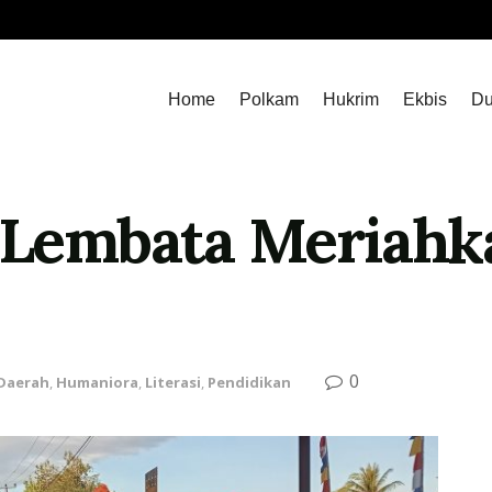
Home
Polkam
Hukrim
Ekbis
Du
i Lembata Meriahk
0
Daerah
,
Humaniora
,
Literasi
,
Pendidikan