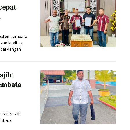
cepat
t
aten Lembata
an kualitas
dai dengan...
jib!
embata
an retail
embata