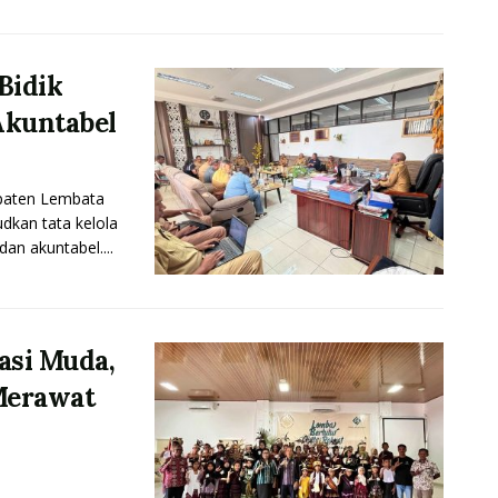
Bidik
Akuntabel
aten Lembata
kan tata kelola
dan akuntabel....
asi Muda,
Merawat