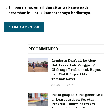
pihak lawan tidak mampu menangkis dengan Eksepsi,
Simpan nama, email, dan situs web saya pada
jika gugatan disusun tidak dengan cermat, maka
peramban ini untuk komentar saya berikutnya.
hasilnya sudah tentu gugatan dinyatakan tidak dapat
diterima atau
niet ontvankelijke verklaard
, gugatan
penggugat lemah, tidak punya daya gedor.
“Pak Latif mangan ini orang desa
pemahaman hukumnya terbatas, ia
RECOMMENDED
menyandarkan nasib hukumnnya kepada
penasihat hukum, lalu gugatan yang
Lembata Kembali ke Akar!
diramu penasihat hukum Latif Mangan
Dulitukan Jadi Panggung
kurang cermat, dalam persidangan
Olahraga Tradisional. Bupati
berhasil ditangkis melalui Ekseps dari
dan Wakil Bupati Main
Tembak Karet
pihak lawan dalam hal ini pak Mahmudin
Tukang, gugatan Latif Mangan kandas,
8 AGUSTUS 2026
walau telah mengeluarkan banyak energi
Penangkapan 3 Pengecer BBM
termasuk biaya, waktu dan lain
di Lembata Picu Sorotan,
sebagainya.” tutup Yohanes.
Praktisi Hukum Sarankan