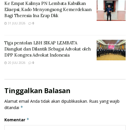
Ke Empat Kalinya PN Lembata Kabulkan
Eksepsi, Kado Menyongsong Kemerdekaan
Bagi Theresia Ina Erap Dkk
31 JULI 2026
0
Tiga pentolan LBH SIKAP LEMBATA
Diangkat dan Dilantik Sebagai Advokat oleh
DPP Kongres Advokat Indonesia
“Dalam berperkara di Pengadilan tidak
bisa menafsirkan seperti permainan
20 JULI 2026
0
sepak bola, berperkara di Pengadilan
kalah ya kalah, menang ya menang,”
ungkap Yohanes.
Tinggalkan Balasan
Pada pokonya klien kami Mahmudin Tukang menang
Alamat email Anda tidak akan dipublikasikan.
Ruas yang wajib
atas Latif Mangan, terbukti eksepsi klien kami
ditandai
*
dikabulkan Majelis Hakim, sementara pihak Latif
Mangan selain dihukum oleh Majelis Hakim untuk
Komentar
*
membayar sejumlah biaya perkara menurut hukum,