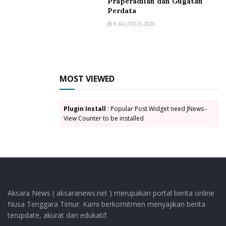
Praperadilan dan Gugatan
Tags:
Kantor Advokat Juprians Lamablawa dan Rekan
Perdata
8 AGUSTUS 2026
Pengadilan Negeri Lembata
Yohanes Carolus Songgur
MOST VIEWED
Plugin Install
: Popular Post Widget need JNews -
View Counter to be installed
Aksara News ( aksaranews.net ) merupakan portal berita online
Nusa Tenggara Timur. Kami berkomitmen menyajikan berita
terupdate, akurat dan edukatif.