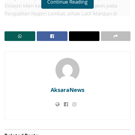
Continue Reading
Eksepsi klien kami dikabulkan Majelis Hakim pada
Pengadilan Negeri Lembat, pihak Latif Mangan di
hukum oleh Majelis Hakim untuk membayar sejumlah
biaya perkara menurut hukum, ungkap Carol.
Lanjutnya, dalam perkara Nomor:
19/Pdt.G/2025/PN.Lbt, amar putusan Majelis Hakim
yang pada pokonya gugat Pengugat tidak dapat
diterima, lantas ditafsir tidak ada menang tidak ada
kalah atau drow, itu sesat hukum, pada prinsipnya
Putusan Majelis Hakim harus dilihat secara utuh, baik
isi gugatan dan juga eksepsi dari Tergugat, harus
AksaraNews
dipahami eksepsi merupakan tangkisan atau
perlawanan dari pihak Tergugat.
RELATED POSTS
Penangkapan 3 Pengecer BBM di Lembata Picu