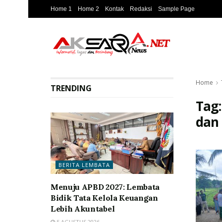
Home 1
Home 2
Kontak
Redaksi
Sample Page
Home
TRENDING
Tag
dan
BERITA LEMBATA
Menuju APBD 2027: Lembata
Bidik Tata Kelola Keuangan
Lebih Akuntabel
5 AGUSTUS 2026