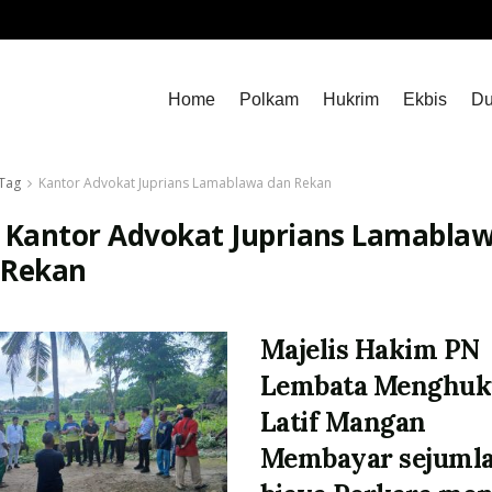
Home
Polkam
Hukrim
Ekbis
Du
Tag
Kantor Advokat Juprians Lamablawa dan Rekan
:
Kantor Advokat Juprians Lamabla
 Rekan
Majelis Hakim PN
Lembata Menghu
Latif Mangan
Membayar sejuml