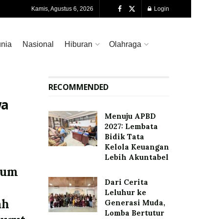
Kamis, Agustus 6, 2026
Login
nia
Nasional
Hiburan
Olahraga
RECOMMENDED
wa
Menuju APBD
2027: Lembata
Bidik Tata
Kelola Keuangan
Lebih Akuntabel
kum
Dari Cerita
Leluhur ke
ah
Generasi Muda,
Lomba Bertutur