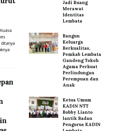
nurut
Jadi Ruang
Merawat
Identitas
Lembata
Kuasa
Bangun
nes
Keluarga
 ditanya
Berkualitas,
aknya
Pemkab Lembata
Gandeng Tokoh
Agama Perkuat
Perlindungan
Perempuan dan
epan
Anak
n
Ketua Umum
KADIN NTT
Bobby Lianto
lantik Badan
in
Pengurus KADIN
as
Lembata