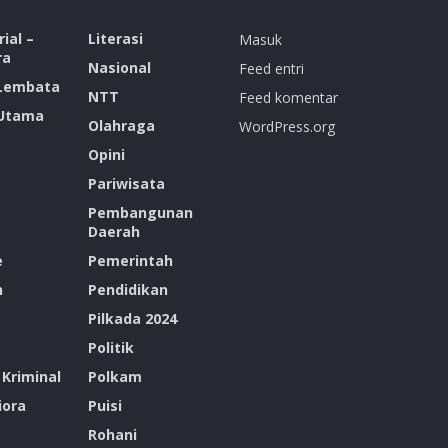
ial –
Literasi
Masuk
ra
Nasional
Feed entri
 Lembata
NTT
Feed komentar
 Utama
Olahraga
WordPress.org
Opini
Pariwisata
Pembangunan
Daerah
e
Pemerintah
n
Pendidikan
Pilkada 2024
Politik
Kriminal
Polkam
ora
Puisi
Rohani