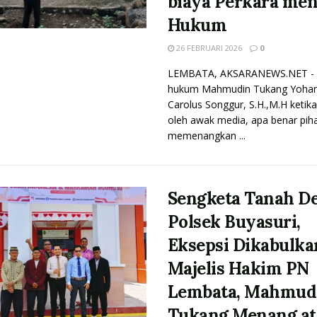
biaya Perkara me
Hukum
26 FEBRUARI 2026
0
LEMBATA, AKSARANEWS.NET - 
hukum Mahmudin Tukang Yoha
Carolus Songgur, S.H.,M.H ketika
oleh awak media, apa benar pih
memenangkan ...
Sengketa Tanah D
Polsek Buyasuri,
Eksepsi Dikabulka
Majelis Hakim PN
Lembata, Mahmud
Tukang Menang at