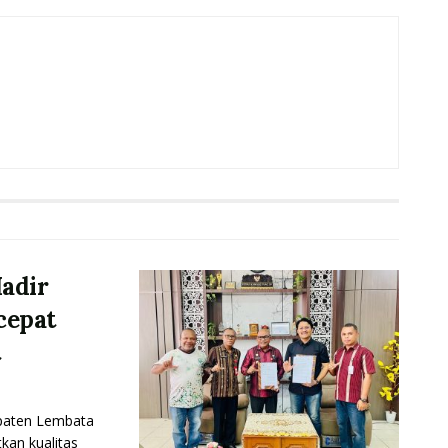
adir
cepat
t
aten Lembata
an kualitas