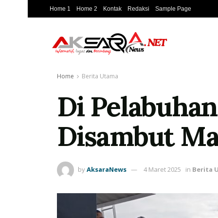
Home 1
Home 2
Kontak
Redaksi
Sample Page
Home
Berita Utama
Di Pelabuhan
Disambut Ma
by
AksaraNews
4 Maret 2025
in
Berita 