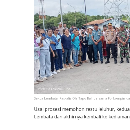
Sekda Lembata, Paskalis Ola Tapo Bali bersama Forkompimda
Usai prosesi memohon restu leluhur, kedua
Lembata dan akhirnya kembali ke kediaman