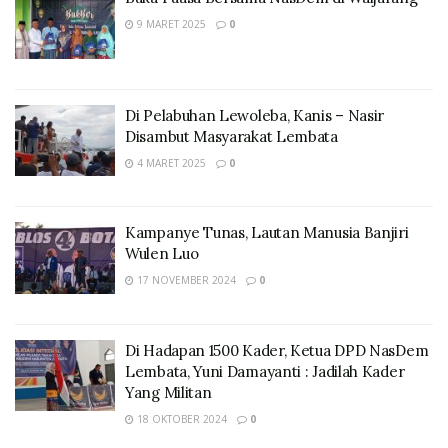
9 MARET 2025
0
Di Pelabuhan Lewoleba, Kanis – Nasir
Disambut Masyarakat Lembata
4 MARET 2025
0
Kampanye Tunas, Lautan Manusia Banjiri
Wulen Luo
17 NOVEMBER 2024
0
Di Hadapan 1500 Kader, Ketua DPD NasDem
Lembata, Yuni Damayanti : Jadilah Kader
Yang Militan
18 OKTOBER 2024
0