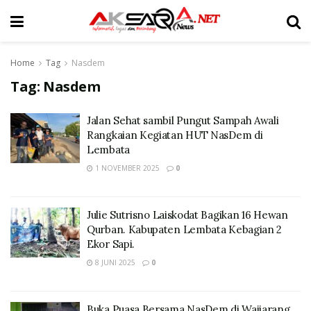
Home
Tag
Nasdem
Tag:
Nasdem
Jalan Sehat sambil Pungut Sampah Awali
Rangkaian Kegiatan HUT NasDem di
Lembata
1 NOVEMBER 2025
0
Julie Sutrisno Laiskodat Bagikan 16 Hewan
Qurban. Kabupaten Lembata Kebagian 2
Ekor Sapi.
8 JUNI 2025
0
Buka Puasa Bersama NasDem di Waijarang