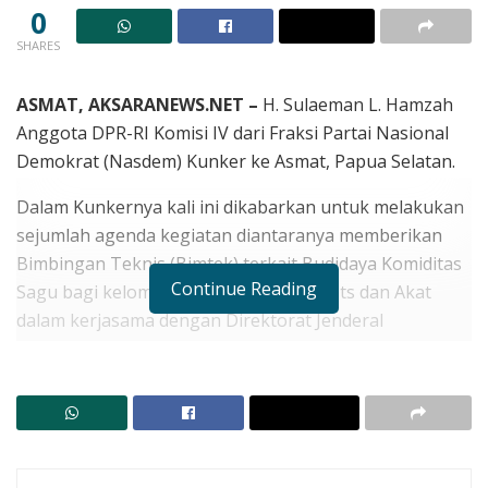
0
SHARES
ASMAT, AKSARANEWS.NET –
H. Sulaeman L. Hamzah
Anggota DPR-RI Komisi IV dari Fraksi Partai Nasional
Demokrat (Nasdem) Kunker ke Asmat, Papua Selatan.
Dalam Kunkernya kali ini dikabarkan untuk melakukan
sejumlah agenda kegiatan diantaranya memberikan
Bimbingan Teknis (Bimtek) terkait Budidaya Komiditas
Continue Reading
Sagu bagi kelompok Masyarakat di Agats dan Akat
dalam kerjasama dengan Direktorat Jenderal
Perkebunan, Direktorat Perbenihan Perkebunan
Republik Indonesia.
RELATED POSTS
Resmi LBH SIKAP Lembata berubah nama menjadi