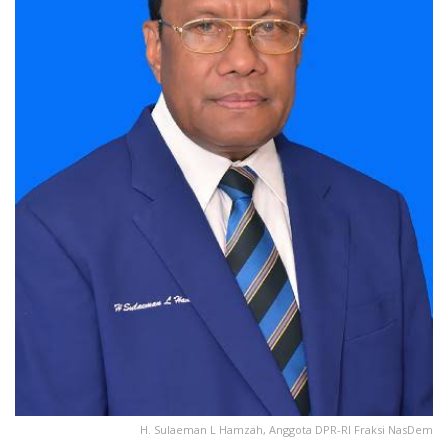
H. Sulaeman L Hamzah, Anggota DPR-RI Fraksi NasDem