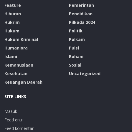
Tags:
Asmat
DPR-RI
H. Sulaeman L Hamzah
Kunker
Feature
Pemerintah
Hiburan
Pendidikan
Nasdem
Papua Selatan
Hukrim
Pilkada 2024
Hukum
Politik
Hukum Kriminal
Polkam
Humaniora
Puisi
Islami
Rohani
Kemanusiaan
Sosial
Kesehatan
Uncategorized
Keuangan Daerah
SITE LINKS
Masuk
Feed entri
Feed komentar