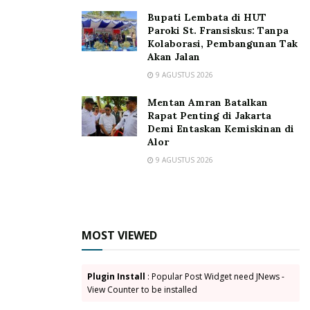
Bupati Lembata di HUT
Paroki St. Fransiskus: Tanpa
Kolaborasi, Pembangunan Tak
Akan Jalan
9 AGUSTUS 2026
Mentan Amran Batalkan
Rapat Penting di Jakarta
Demi Entaskan Kemiskinan di
Alor
Anggota DPR-RI H. Sulaiman L. Hamzah pose bersama
9 AGUSTUS 2026
Sementara itu, Bupati Asmat dalam hal diwakili oleh
Asisten III Richard Mirino mengatakan atas nama
Pemerintah Daerah dan seluruh warga masyarakat
Asmat mengucapkan selamat datang dan terima kasih
MOST VIEWED
kepada anggota DPR RI Komisi IV dapil Papua ini
karena telah meluangkan waktu bersama rombongan
Plugin Install
: Popular Post Widget need JNews -
terutama dalam memberikan perhatian kepada
View Counter to be installed
masyarakat di Asmat.