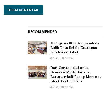
Kecamatan terus membangun koordinasi dan
komunikasi yang baik dengan jajaran Ad hoc KPU
dalam menjalankan tugas pengawasan agar terus
bersosialisasi dan melakukan langkah pencegahan
dalam menghadapi problem Pemilu dapat diatasi dan
RECOMMENDED
menjangkau Pemilih disabilitas.
Menuju APBD 2027: Lembata
Penulis : Indah Purnama Dewi
Bidik Tata Kelola Keuangan
Lebih Akuntabel
Editor : Redaksi
5 AGUSTUS 2026
Tags:
Bawaslu Lembata
Bawaslu NTT
Dari Cerita Leluhur ke
Generasi Muda, Lomba
Bawaslu Provinsi NTT
Indah Purnama Dewi
Bertutur Jadi Ruang Merawat
Pemilu 2024
Tingkatkan Kualitas Pengawas Pemilu
Identitas Lembata
4 AGUSTUS 2026