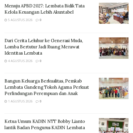
Menuju APBD 2027: Lembata Bidik Tata
Kelola Keuangan Lebih Akuntabel
5 AGUSTUS 2026
0
Dari Cerita Leluhur ke Generasi Muda,
Lomba Bertutur Jadi Ruang Merawat
Identitas Lembata
4 AGUSTUS 2026
0
James Meminta Pengawas Pemilu untuk tetap
Bangun Keluarga Berkualitas, Pemkab
melakukan pengawasan melekat dalam menghadapi
Lembata Gandeng Tokoh Agama Perkuat
dua tahapan Pemilu yaitu pengadaan dan
Perlindungan Perempuan dan Anak
pendistribusian logistik perlengkapan pemungutan
1 AGUSTUS 2026
0
suara dan tahapan kampanye.
Amrunur Muh. Darwan dalam kesempatan tersebut
Ketua Umum KADIN NTT Bobby Lianto
mengajak Pengawas Pemilu untuk tetap menjalin
lantik Badan Pengurus KADIN Lembata
koordinasi dengan mitra dan stakeholder Bawaslu