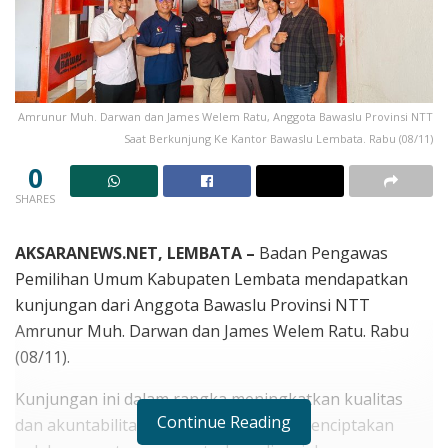
Amrunur Muh. Darwan dan James Welem Ratu, Anggota Bawaslu Provinsi NTT
Saat Berkunjung Ke Kantor Bawaslu Lembata. Rabu (08/11)
0
SHARES
AKSARANEWS.NET, LEMBATA –
Badan Pengawas
Pemilihan Umum Kabupaten Lembata mendapatkan
kunjungan dari Anggota Bawaslu Provinsi NTT
Amrunur Muh. Darwan dan James Welem Ratu. Rabu
(08/11).
Kunjungan ini dalam rangka meningkatkan kualitas
Continue Reading
dan akuntabilitas kinerja serta untuk menciptakan