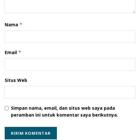
puncak acara penutupan berlokasi di Pantai Wulen Luo
Kota Lewoleba Kabupaten Lembata.
(Leyn)
Nama
*
Tags:
Dinas Pariwisata dan Ekonomi Kreatif Kabupaten Lembata
Festival Lamaholot
Nelayan Pesisir
Parade Laut
Rally Wisata Bahari 4 Teluk
Email
*
Situs Web
Simpan nama, email, dan situs web saya pada
peramban ini untuk komentar saya berikutnya.