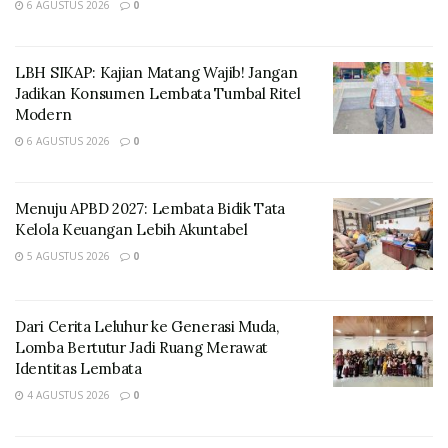
6 AGUSTUS 2026
0
trans Lembata saja, ada juga parade laut oleh
masyarakat nelayan pesisir Teluk Lewoleba.
LBH SIKAP: Kajian Matang Wajib! Jangan
Dari pantauan awak media, antusias para nelayan yang
Jadikan Konsumen Lembata Tumbal Ritel
mengikuti parade laut ini begitu tinggi, sebab ada
Modern
sekitaran 29 perahu bahkan lebih yang terlibat dalam
6 AGUSTUS 2026
0
parade laut ini.
Menuju APBD 2027: Lembata Bidik Tata
Kelola Keuangan Lebih Akuntabel
5 AGUSTUS 2026
0
Dari Cerita Leluhur ke Generasi Muda,
Lomba Bertutur Jadi Ruang Merawat
Identitas Lembata
Parade laut yang dimulai dari pulau siput Awololong
4 AGUSTUS 2026
0
menuju Wulon Luo, Eks Harnus, berjalan dengan lancar
dan seru, tampak wajah-wajah kegembiraan yang