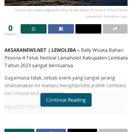
Parade laut dalam pagelaran Rally Wisata Bahari Pesona 4 Teluk Festival
Lamaholot. Foto/Ama Leyn
0
SHARES
AKSARANEWS.NET | LEWOLEBA –
Rally Wisata Bahari
Pesona 4 Teluk Festival Lamaholot Kabupaten Lembata
Tahun 2023 sangat bernuansa.
Bagaimana tidak, sebab event yang sangat jarang
dilaksanakan ini mampu menghipnotis publik Lembata
dan masyarakat sekitarnya.
Continue Reading
RELATED POSTS
Target Layanan Cuci Darah Hadir Oktober, Bupati
Lembata Percepat Akses Kesehatan Masyarakat