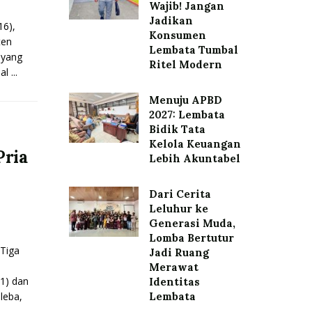
Wajib! Jangan
Jadikan
16),
Konsumen
ten
Lembata Tumbal
 yang
Ritel Modern
 ...
Menuju APBD
2027: Lembata
Bidik Tata
Kelola Keuangan
Pria
Lebih Akuntabel
Dari Cerita
Leluhur ke
Generasi Muda,
Lomba Bertutur
Tiga
Jadi Ruang
Merawat
41) dan
Identitas
leba,
Lembata