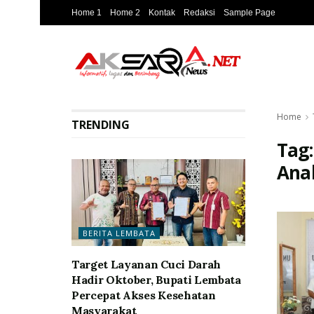
Home 1
Home 2
Kontak
Redaksi
Sample Page
Home
TRENDING
Tag
Ana
BERITA LEMBATA
Target Layanan Cuci Darah
Hadir Oktober, Bupati Lembata
Percepat Akses Kesehatan
Masyarakat