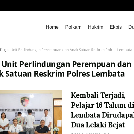
Home
Polkam
Hukrim
Ekbis
Du
Tag
Unit Perlindungan Perempuan dan Anak Satuan Reskrim Polres Lembata
:
Unit Perlindungan Perempuan dan
k Satuan Reskrim Polres Lembata
Kembali Terjadi,
Pelajar 16 Tahun d
Lembata Dirudapa
Dua Lelaki Bejat