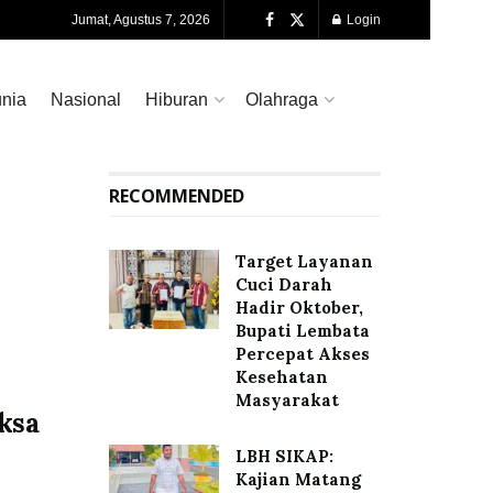
Jumat, Agustus 7, 2026
Login
nia
Nasional
Hiburan
Olahraga
RECOMMENDED
Target Layanan
Cuci Darah
Hadir Oktober,
Bupati Lembata
Percepat Akses
Kesehatan
i
Masyarakat
ksa
LBH SIKAP:
Kajian Matang