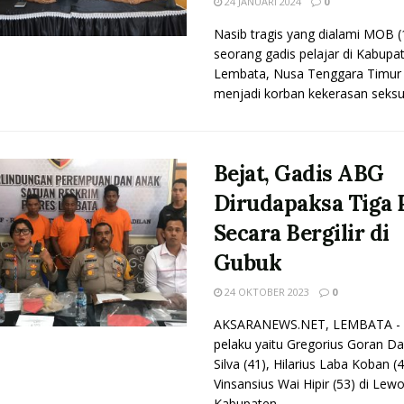
24 JANUARI 2024
0
Nasib tragis yang dialami MOB (
seorang gadis pelajar di Kabupa
Lembata, Nusa Tenggara Timur
menjadi korban kekerasan seksual
Bejat, Gadis ABG
Dirudapaksa Tiga 
Secara Bergilir di
Gubuk
24 OKTOBER 2023
0
AKSARANEWS.NET, LEMBATA - 
pelaku yaitu Gregorius Goran Da
Silva (41), Hilarius Laba Koban (
Vinsansius Wai Hipir (53) di Lewo
Kabupaten ...