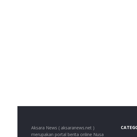
CATEG
Aksara News ( aksaranews.net )
merupakan portal berita online Nusa