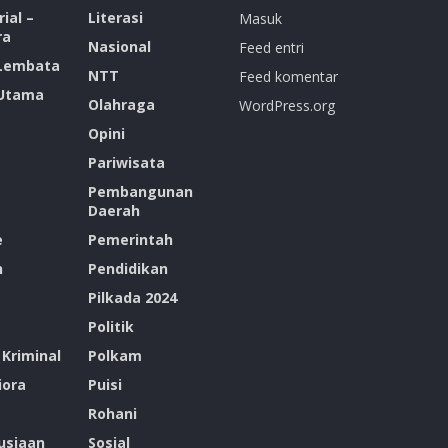
ial –
Literasi
Masuk
ra
Nasional
Feed entri
 Lembata
NTT
Feed komentar
 Utama
Olahraga
WordPress.org
Opini
Pariwisata
Pembangunan
Daerah
e
Pemerintah
n
Pendidikan
Pilkada 2024
Politik
Kriminal
Polkam
ora
Puisi
Rohani
siaan
Sosial