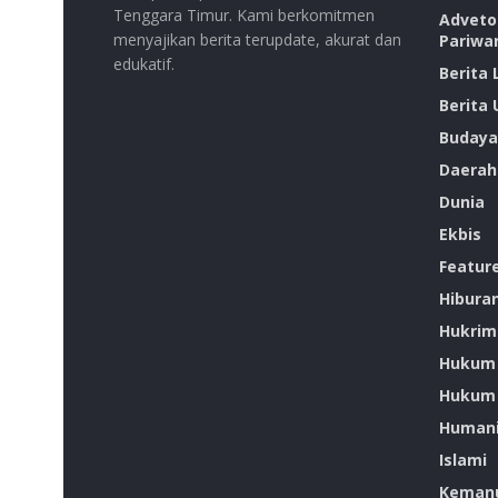
Tenggara Timur. Kami berkomitmen
Advetor
menyajikan berita terupdate, akurat dan
Pariwa
edukatif.
Berita
Berita
Budaya
Daerah
Dunia
Ekbis
Featur
Hibura
Hukrim
Hukum
Hukum 
Humani
Islami
Kemanu