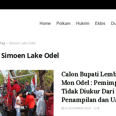
Home
Polkam
Hukrim
Ekbis
Du
Tag
Simoen Lake Odel
:
Simoen Lake Odel
Calon Bupati Lemb
Mon Odel : Pemim
Tidak Diukur Dari
Penampilan dan U
20 NOVEMBER 2024
0