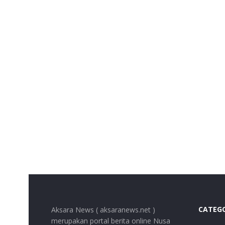
CATEG
Aksara News ( aksaranews.net )
merupakan portal berita online Nusa