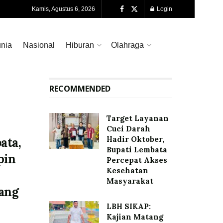
Kamis, Agustus 6, 2026
Login
nia
Nasional
Hiburan
Olahraga
RECOMMENDED
Target Layanan
Cuci Darah
Hadir Oktober,
ata,
Bupati Lembata
pin
Percepat Akses
Kesehatan
Masyarakat
ang
LBH SIKAP:
Kajian Matang