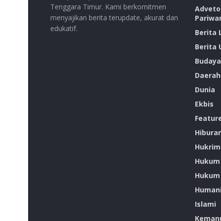
Tenggara Timur. Kami berkomitmen
Advetor
menyajikan berita terupdate, akurat dan
Pariwa
edukatif.
Berita
Berita
Budaya
Daerah
Dunia
Ekbis
Featur
Hibura
Hukrim
Hukum
Hukum 
Humani
Islami
Kemanu