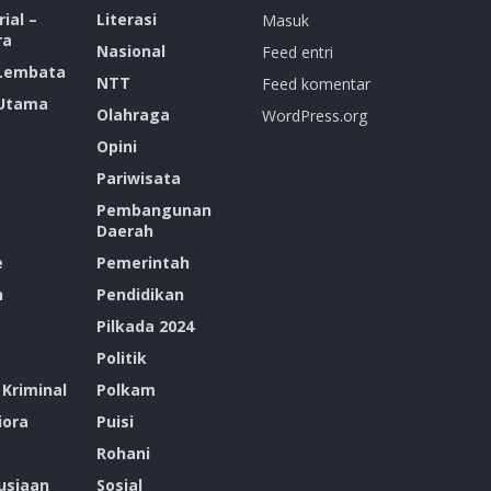
ial –
Literasi
Masuk
ra
Nasional
Feed entri
 Lembata
NTT
Feed komentar
 Utama
Olahraga
WordPress.org
Opini
Pariwisata
Pembangunan
Daerah
e
Pemerintah
n
Pendidikan
Pilkada 2024
Politik
Kriminal
Polkam
ora
Puisi
Rohani
siaan
Sosial