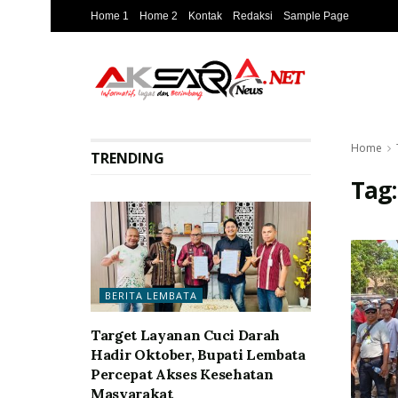
Home 1
Home 2
Kontak
Redaksi
Sample Page
Home
TRENDING
Tag
BERITA LEMBATA
Target Layanan Cuci Darah
Hadir Oktober, Bupati Lembata
Percepat Akses Kesehatan
Masyarakat