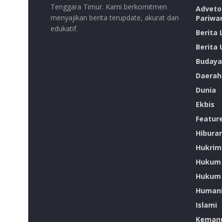
Tenggara Timur. Kami berkomitmen
Advetor
menyajikan berita terupdate, akurat dan
Pariwa
edukatif.
Berita
Berita
Budaya
Daerah
Dunia
Ekbis
Featur
Hibura
Hukrim
Hukum
Hukum 
Humani
Islami
Kemanu