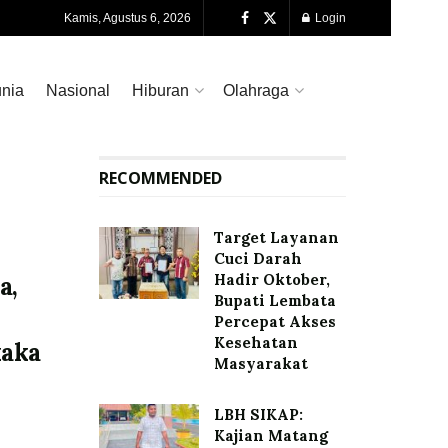
Kamis, Agustus 6, 2026
Login
nia
Nasional
Hiburan
Olahraga
RECOMMENDED
Target Layanan
Cuci Darah
Hadir Oktober,
a,
Bupati Lembata
Percepat Akses
Kesehatan
aka
Masyarakat
LBH SIKAP:
Kajian Matang