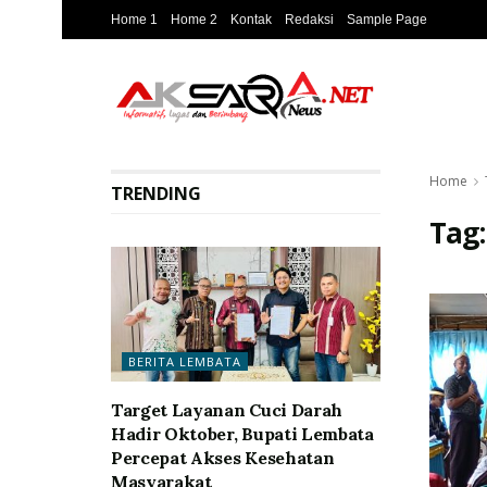
Home 1
Home 2
Kontak
Redaksi
Sample Page
Home
TRENDING
Tag
BERITA LEMBATA
Target Layanan Cuci Darah
Hadir Oktober, Bupati Lembata
Percepat Akses Kesehatan
Masyarakat