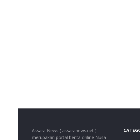
CATEG
Aksara News ( aksaranews.net )
merupakan portal berita online Nusa