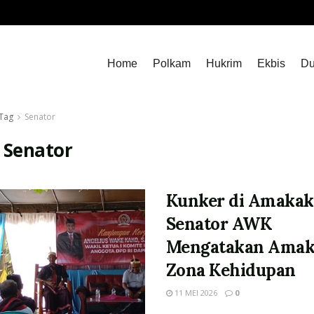
Home
Polkam
Hukrim
Ekbis
Du
Tag
Senator
:
Senator
Kunker di Amakak
Senator AWK
Mengatakan Amak
Zona Kehidupan
11 MEI 2026
0