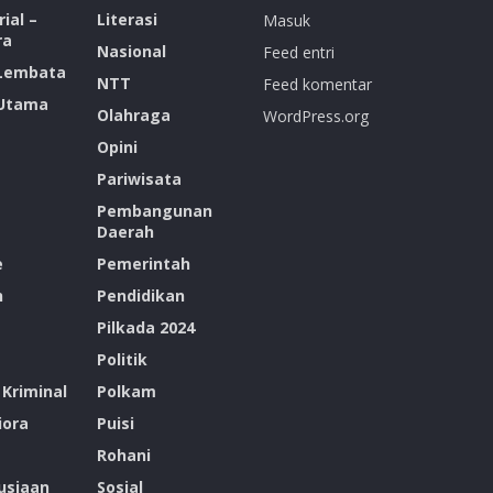
ial –
Literasi
Masuk
ra
Nasional
Feed entri
 Lembata
NTT
Feed komentar
 Utama
Olahraga
WordPress.org
Opini
Pariwisata
Pembangunan
Daerah
e
Pemerintah
n
Pendidikan
Pilkada 2024
Politik
Kriminal
Polkam
ora
Puisi
Rohani
siaan
Sosial