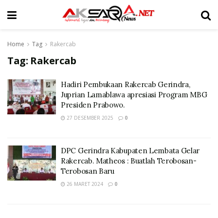
Home
Tag
Rakercab
Tag:
Rakercab
Hadiri Pembukaan Rakercab Gerindra,
Juprian Lamablawa apresiasi Program MBG
Presiden Prabowo.
27 DESEMBER 2025
0
DPC Gerindra Kabupaten Lembata Gelar
Rakercab. Matheos : Buatlah Terobosan-
Terobosan Baru
26 MARET 2024
0