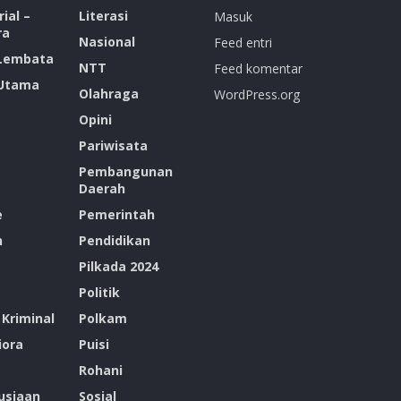
ial –
Literasi
Masuk
ra
Nasional
Feed entri
 Lembata
NTT
Feed komentar
 Utama
Olahraga
WordPress.org
Opini
Pariwisata
Pembangunan
Daerah
e
Pemerintah
n
Pendidikan
Pilkada 2024
Politik
Kriminal
Polkam
ora
Puisi
Rohani
siaan
Sosial