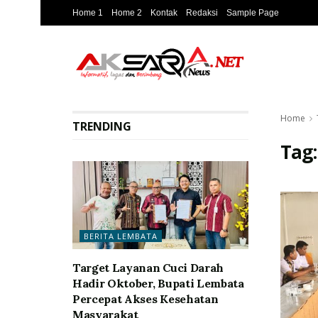
Home 1
Home 2
Kontak
Redaksi
Sample Page
Home
TRENDING
Tag
BERITA LEMBATA
Target Layanan Cuci Darah
Hadir Oktober, Bupati Lembata
Percepat Akses Kesehatan
Masyarakat