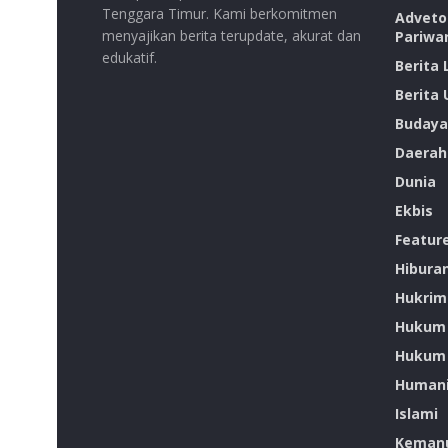
Tenggara Timur. Kami berkomitmen
Advetor
menyajikan berita terupdate, akurat dan
Pariwa
edukatif.
Berita
Berita
Budaya
Daerah
Dunia
Ekbis
Featur
Hibura
Hukrim
Hukum
Hukum 
Humani
Islami
Kemanu