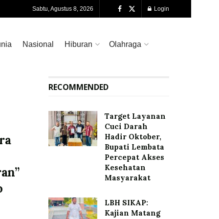
Sabtu, Agustus 8, 2026
Login
nia
Nasional
Hiburan
Olahraga
RECOMMENDED
Target Layanan
Cuci Darah
Hadir Oktober,
ra
Bupati Lembata
Percepat Akses
Kesehatan
ran”
Masyarakat
o
LBH SIKAP:
Kajian Matang