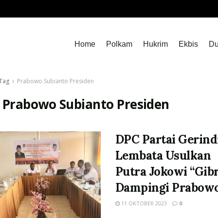
Home
Polkam
Hukrim
Ekbis
Du
Tag
Prabowo Subianto Presiden
:
Prabowo Subianto Presiden
DPC Partai Gerind
Lembata Usulkan
Putra Jokowi “Gib
Dampingi Prabow
11 OKTOBER 2023
0