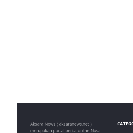
CATEG
Aksara News ( aksaranews.net )
merupakan portal berita online Nusa