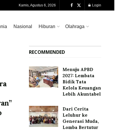
Kamis, Agustus 6, 2026
Login
nia
Nasional
Hiburan
Olahraga
RECOMMENDED
Menuju APBD
2027: Lembata
Bidik Tata
ra
Kelola Keuangan
Lebih Akuntabel
ran”
Dari Cerita
o
Leluhur ke
Generasi Muda,
Lomba Bertutur