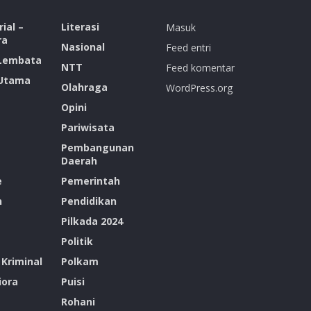
ial –
Literasi
Masuk
ra
Nasional
Feed entri
 Lembata
NTT
Feed komentar
 Utama
Olahraga
WordPress.org
Opini
Pariwisata
Pembangunan
Daerah
e
Pemerintah
n
Pendidikan
Pilkada 2024
Politik
Kriminal
Polkam
ora
Puisi
Rohani