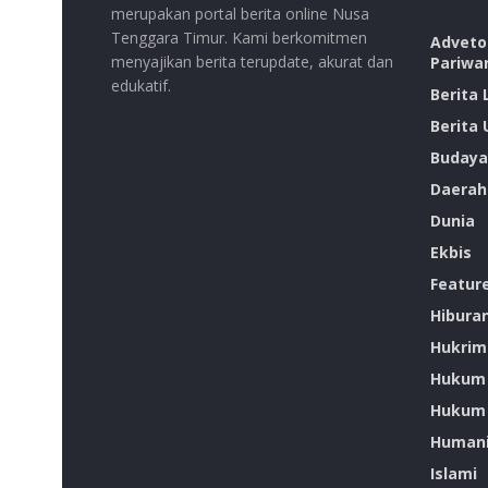
merupakan portal berita online Nusa
Tenggara Timur. Kami berkomitmen
Advetor
menyajikan berita terupdate, akurat dan
Pariwa
edukatif.
Berita
Berita
Budaya
Daerah
Dunia
Ekbis
Featur
Hibura
Hukrim
Hukum
Hukum 
Humani
Islami