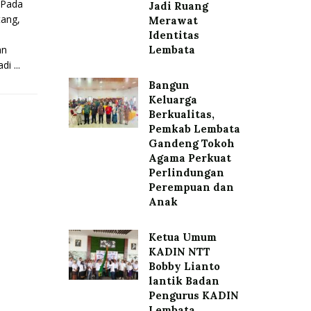
Pada
Jadi Ruang
tang,
Merawat
Identitas
an
Lembata
i ...
Bangun
Keluarga
Berkualitas,
Pemkab Lembata
Gandeng Tokoh
Agama Perkuat
Perlindungan
Perempuan dan
Anak
Ketua Umum
KADIN NTT
Bobby Lianto
lantik Badan
Pengurus KADIN
Lembata