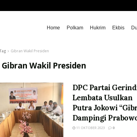
Home
Polkam
Hukrim
Ekbis
Du
Tag
Gibran Wakil Presiden
:
Gibran Wakil Presiden
DPC Partai Gerind
Lembata Usulkan
Putra Jokowi “Gib
Dampingi Prabow
11 OKTOBER 2023
0