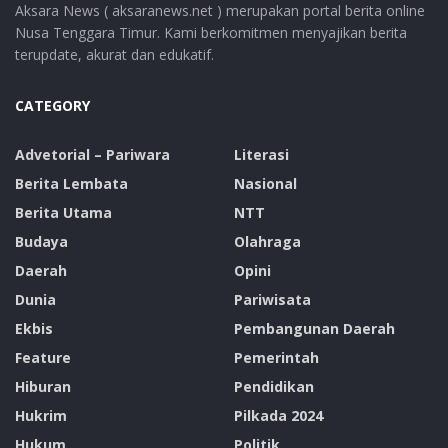
Aksara News ( aksaranews.net ) merupakan portal berita online
Nusa Tenggara Timur. Kami berkomitmen menyajikan berita
terupdate, akurat dan edukatif.
CATEGORY
Advetorial – Pariwara
Literasi
Berita Lembata
Nasional
Berita Utama
NTT
Budaya
Olahraga
Daerah
Opini
Dunia
Pariwisata
Ekbis
Pembangunan Daerah
Feature
Pemerintah
Hiburan
Pendidikan
Hukrim
Pilkada 2024
Hukum
Politik