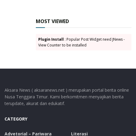
“Negara punya kewajiban melindungi hak ekonomi
warga negara yang bekerja dalam rantai pasok
MOST VIEWED
program publik. Maka langkah mitigasi harus
disiapkan sebelum keputusan penghentian diambil,”
Plugin Install
: Popular Post Widget need JNews -
tegasnya.
View Counter to be installed
Ia menambahkan, prinsip _continuity of public service_
dalam hukum administrasi negara mensyaratkan
bahwa pelayanan dasar tidak boleh berhenti hanya
karena persoalan internal birokrasi.
Aksara News ( aksaranews.net ) merupakan portal berita online
“Pelayanan dasar seperti pendidikan, kesehatan, dan
Nusa Tenggara Timur. Kami berkomitmen menyajikan berita
pangan termasuk dalam kategori yang tidak bisa
terupdate, akurat dan edukatif.
dihentikan sepihak. Jika dihentikan, maka ada potensi
pelanggaran asas-asas umum pemerintahan yang
CATEGORY
baik,” jelas Antonius.
Advetorial – Pariwara
Literasi