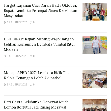
dihubungi di Yogyakarta, Sabtu [15/6].
Target Layanan Cuci Darah Hadir Oktober,
Bupati Lembata Percepat Akses Kesehatan
Masyarakat
6 AGUSTUS 2026
0
LBH SIKAP: Kajian Matang Wajib! Jangan
Jadikan Konsumen Lembata Tumbal Ritel
Modern
6 AGUSTUS 2026
0
Menuju APBD 2027: Lembata Bidik Tata
Antonius menekankan bahwa MBG bukan sekadar
Kelola Keuangan Lebih Akuntabel
program bantuan sosial, melainkan implementasi
5 AGUSTUS 2026
0
nyata dari hak konstitusional yang dijamin Pasal 28H
ayat 1 UUD 1945. Pasal tersebut menegaskan bahwa
setiap orang berhak hidup sejahtera lahir dan batin,
Dari Cerita Leluhur ke Generasi Muda,
Lomba Bertutur Jadi Ruang Merawat
mendapatkan lingkungan hidup yang baik dan sehat,