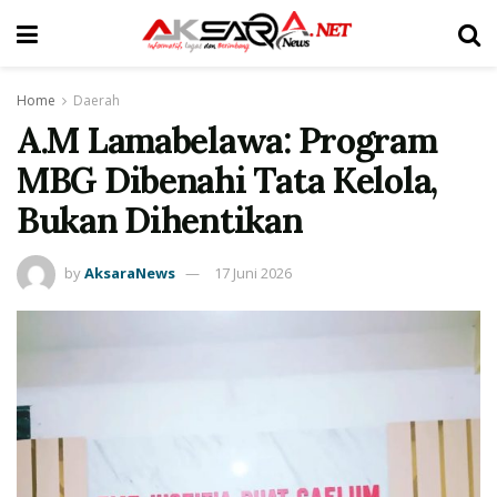
Home
Daerah
A.M Lamabelawa: Program
MBG Dibenahi Tata Kelola,
Bukan Dihentikan
by
AksaraNews
17 Juni 2026