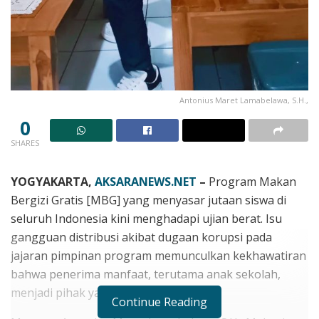
Antonius Maret Lamabelawa, S.H.,
0
SHARES
YOGYAKARTA,
AKSARANEWS.NET
–
Program Makan
Bergizi Gratis [MBG] yang menyasar jutaan siswa di
seluruh Indonesia kini menghadapi ujian berat. Isu
gangguan distribusi akibat dugaan korupsi pada
jajaran pimpinan program memunculkan kekhawatiran
bahwa penerima manfaat, terutama anak sekolah,
menjadi pihak yang paling dirugikan.
Continue Reading