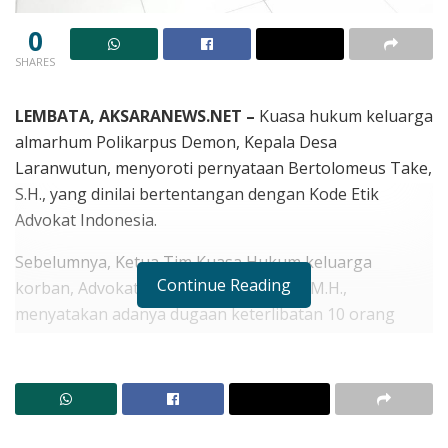
0
SHARES
LEMBATA, AKSARANEWS.NET –
Kuasa hukum keluarga
almarhum Polikarpus Demon, Kepala Desa
Laranwutun, menyoroti pernyataan Bertolomeus Take,
S.H., yang dinilai bertentangan dengan Kode Etik
Advokat Indonesia.
Sebelumnya, Ketua Tim Kuasa Hukum keluarga
Continue Reading
korban, Advokat Rafael Ama Raya, S.H., M.H.,
menyatakan adanya dugaan keterlibatan 10 orang
pelaku dalam kematian Kades Laranwutun, masing-
masing dengan peran berbeda.
RELATED POSTS