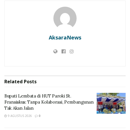
Bupati Lembata di HUT Paroki St. Fransiskus: Tanpa
Kolaborasi, Pembangunan Tak Akan Jalan
Lembata Kembali ke Akar! Dulitukan Jadi Panggung
Olahraga Tradisional. Bupati dan Wakil Bupati Main
Tembak Karet
AksaraNews
Menanggapi hal itu, Bertolomeus Take, S.H., yang juga
warga Desa Watodiri, Kecamatan Ile Ape, meminta agar
penyidik Polres Lembata bekerja secara profesional
dan transparan.
Related
Posts
Bupati Lembata di HUT Paroki St.
Fransiskus: Tanpa Kolaborasi, Pembangunan
Tak Akan Jalan
9 AGUSTUS 2026
0