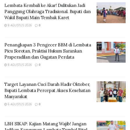
Lembata Kembali ke Akar! Dulitukan Jadi
Panggung Olahraga Tradisional. Bupati dan
Wakil Bupati Main Tembak Karet
Ia mengatakan bahwa menduga adalah hak setiap
8 AGUSTUS 2026
0
orang, namun harus didukung bukti autentik agar
tidak menimbulkan salah persepsi dalam penanganan
Penangkapan 3 Pengecer BBM di Lembata
kasus.
Picu Sorotan, Praktisi Hukum Sarankan
Praperadilan dan Gugatan Perdata
Menanggapi pernyataan tersebut, anggota tim kuasa
8 AGUSTUS 2026
0
hukum keluarga korban lainnya, Advokat Vinsensius
Nuel Nilan, S.H., menilai langkah Bertolomeus Take
menyalahi Kode Etik Advokat Indonesia dan Undang-
Target Layanan Cuci Darah Hadir Oktober,
Undang tentang Advokat.
Bupati Lembata Percepat Akses Kesehatan
Masyarakat
“Pernyataan rekan sejawat saya kepada media tidak
6 AGUSTUS 2026
0
pantas disampaikan di ruang publik. Sesama advokat
harus memegang teguh asas officium nobile yang
menjadi prinsip dasar profesi advokat di Indonesia,”
LBH SIKAP: Kajian Matang Wajib! Jangan
Jadikan Konsumen Lembata Tumbal Ritel