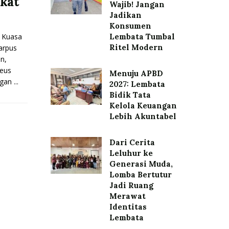
okat
Wajib! Jangan
Jadikan
Konsumen
 Kuasa
Lembata Tumbal
Ritel Modern
arpus
n,
eus
Menuju APBD
an ...
2027: Lembata
Bidik Tata
Kelola Keuangan
Lebih Akuntabel
Dari Cerita
Leluhur ke
Generasi Muda,
Lomba Bertutur
Jadi Ruang
Merawat
Identitas
Lembata