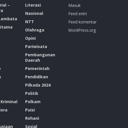
ial –
Literasi
Masuk
ra
Nasional
Feed entri
 Lembata
NTT
Feed komentar
 Utama
Olahraga
WordPress.org
Opini
Pariwisata
Pembangunan
Daerah
e
Pemerintah
n
Pendidikan
Pilkada 2024
Politik
Kriminal
Polkam
ora
Puisi
Rohani
siaan
Sosial