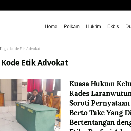
Home
Polkam
Hukrim
Ekbis
Du
Tag
Kode Etik Advokat
:
Kode Etik Advokat
Kuasa Hukum Kelu
Kades Laranwutu
Soroti Pernyataan
Berto Take Yang Di
Bertentangan den