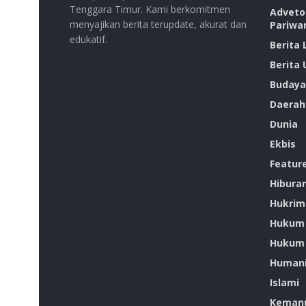
Tenggara Timur. Kami berkomitmen
Advetor
menyajikan berita terupdate, akurat dan
Pariwa
edukatif.
Berita
Berita
Budaya
Daerah
Dunia
Ekbis
Featur
Hibura
Hukrim
Hukum
Hukum 
Humani
Islami
Kemanu