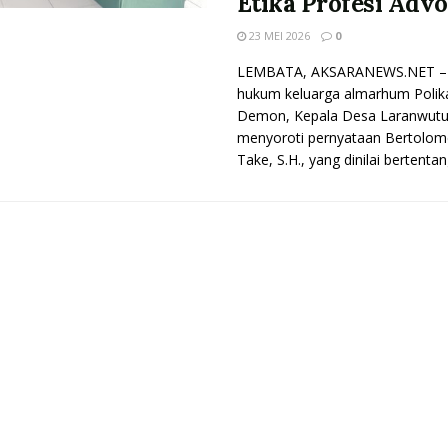
Etika Profesi Adv
23 MEI 2026
0
LEMBATA, AKSARANEWS.NET –
hukum keluarga almarhum Polik
Demon, Kepala Desa Laranwutu
menyoroti pernyataan Bertolom
Take, S.H., yang dinilai bertentang