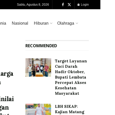
Sabtu, Agustus 8, 2026
Login
nia
Nasional
Hiburan
Olahraga
RECOMMENDED
Target Layanan
Cuci Darah
Hadir Oktober,
arga
Bupati Lembata
n
Percepat Akses
Kesehatan
Masyarakat
nilai
gan
LBH SIKAP:
Kajian Matang