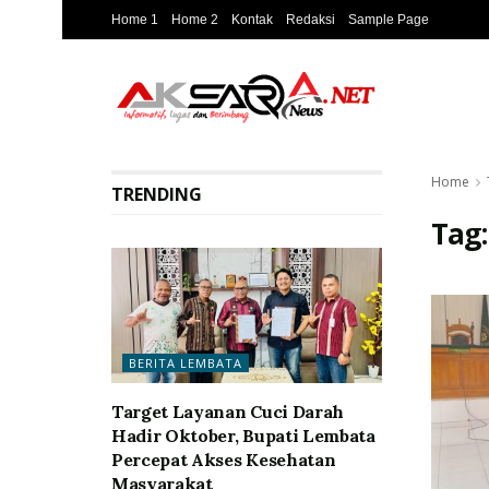
Home 1
Home 2
Kontak
Redaksi
Sample Page
Home
TRENDING
Tag
BERITA LEMBATA
Target Layanan Cuci Darah
Hadir Oktober, Bupati Lembata
Percepat Akses Kesehatan
Masyarakat