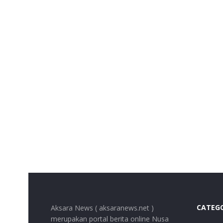
CATEG
Aksara News ( aksaranews.net )
merupakan portal berita online Nusa