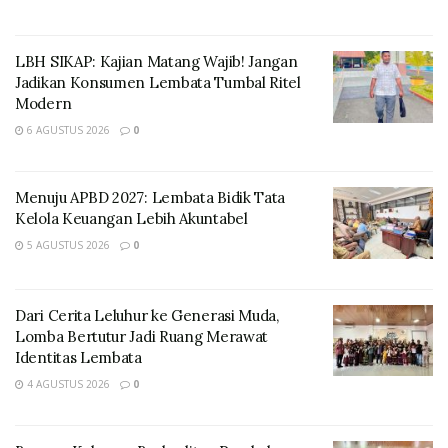
Jaringan Muro Kabupaten Lembata,” Baca Dai
LBH SIKAP: Kajian Matang Wajib! Jangan
Jadikan Konsumen Lembata Tumbal Ritel
Modern
6 AGUSTUS 2026
0
Menuju APBD 2027: Lembata Bidik Tata
Kelola Keuangan Lebih Akuntabel
5 AGUSTUS 2026
0
Hari ini kita melantik Pengurus Jaringan Muro
Kabupaten Lembata. Atas nama Pemerintah Kabupaten
Dari Cerita Leluhur ke Generasi Muda,
Lomba Bertutur Jadi Ruang Merawat
Lembata, saya mengucapkan selamat dan sukses
Identitas Lembata
kepada seluruh pengurus yang baru saja dilantik.
4 AGUSTUS 2026
0
“Pelantikan ini bukan sekadar seremonial, tetapi
merupakan awal dari tanggung jawab, pengabdian,