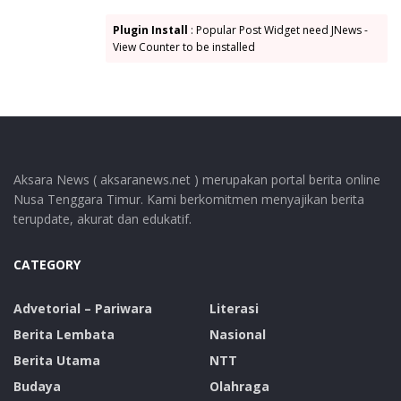
bagi kita dan anak cucu ke depan.
Plugin Install
: Popular Post Widget need JNews -
Tags:
Muro
Pemda Lembata
Petrus Kanisius Tuaq
View Counter to be installed
Aksara News ( aksaranews.net ) merupakan portal berita online
Nusa Tenggara Timur. Kami berkomitmen menyajikan berita
terupdate, akurat dan edukatif.
CATEGORY
Advetorial – Pariwara
Literasi
Berita Lembata
Nasional
Berita Utama
NTT
Budaya
Olahraga