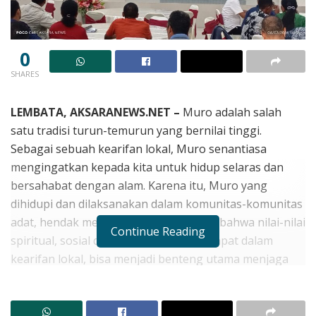
0
SHARES
LEMBATA, AKSARANEWS.NET –
Muro adalah salah
satu tradisi turun-temurun yang bernilai tinggi.
Sebagai sebuah kearifan lokal, Muro senantiasa
mengingatkan kepada kita untuk hidup selaras dan
bersahabat dengan alam. Karena itu, Muro yang
dihidupi dan dilaksanakan dalam komunitas-komunitas
adat, hendak mengajarkan kepada kita bahwa nilai-nilai
Continue Reading
spiritual, sosial dan ekologis yang terdapat dalam
kearifan lokal, bisa menjadi benteng utama menjaga
keberlangsungan alam dan lingkungan.
Asisten III Bidang Administrasi dan Pemerintahan