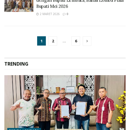
dengan Bupati Lembata, Bahas Lomba Piala
Bupati Mei 2026
2 MARET 2026
0
1
2
…
6
TRENDING