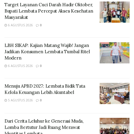
Salah satu agenda utama adalah Lembata Fishing
Target Layanan Cuci Darah Hadir Oktober,
Bupati Lembata Percepat Akses Kesehatan
Tournament yang akan dilaksanakan pada 22–24 Mei
Masyarakat
2026. Turnamen ini diproyeksikan menjadi daya tarik
6 AGUSTUS 2026
0
utama dengan total hadiah mencapai lebih dari
Rp250.000.000. Event ini mendapat dukungan luas dari
berbagai aktivis dan pelaku pariwisata karena dinilai
LBH SIKAP: Kajian Matang Wajib! Jangan
memberikan dampak positif bagi promosi daerah serta
Jadikan Konsumen Lembata Tumbal Ritel
Modern
peningkatan kunjungan wisatawan, termasuk turis
mancanegara.
6 AGUSTUS 2026
0
Menuju APBD 2027: Lembata Bidik Tata
Kelola Keuangan Lebih Akuntabel
5 AGUSTUS 2026
0
Dari Cerita Leluhur ke Generasi Muda,
Lomba Bertutur Jadi Ruang Merawat
Identitas Lembata