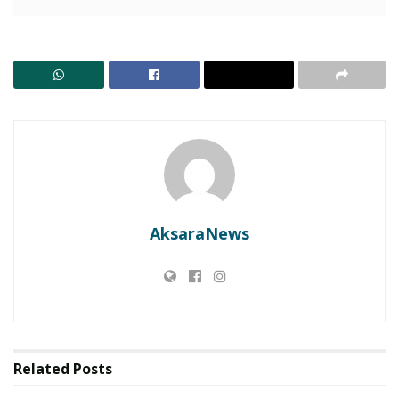
Kepala Dinas Pariwisata Kabupaten Lembata dalam
pemaparannya menyampaikan bahwa kegiatan ini
merupakan bagian dari rangkaian besar promosi
pariwisata daerah, yang terintegrasi dengan sejumlah
agenda unggulan seperti, Pemilihan Ina Ama Lembata,
Lomba Puisi dan Foto Pendek, Ekosistem Film Maker
dan Film Academy, Lomba Sepeda Santai, Lomba
Dayung Perahu Tradisional dan Puncaknya pada
Festival Lamaholot.
AksaraNews
RELATED POSTS
Target Layanan Cuci Darah Hadir Oktober, Bupati
Lembata Percepat Akses Kesehatan Masyarakat
LBH SIKAP: Kajian Matang Wajib! Jangan Jadikan
Konsumen Lembata Tumbal Ritel Modern
Related
Posts