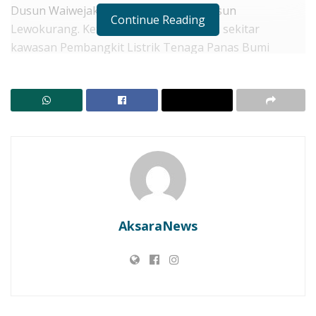
Dusun Waiwejak 1, Waiwejak 2, dan Dusun
Continue Reading
Lewokurang. Ketiga dusun ini berada di sekitar
kawasan Pembangkit Listrik Tenaga Panas Bumi
(PLTP) Atadei, Kabupaten Lembata, NTT.
Upaya pemulihan akses air dilakukan setelah jaringan
pipa mengalami kerusakan berat akibat badai Seroja.
PLN UIP Nusra, Yayasan Papha, dan Pemerintah Desa
bergotong royong melakukan pembersihan jalur pipa,
pengelasan pipa yang patah, memperkuat topang
pipa, serta membenahi mesin diesel dan aki pompa air.
Hasilnya, pada 16 Agustus 2025, pipa sepanjang 6
kilometer berhasil mengalirkan air bersih menuju
AksaraNews
Dusun Waiwejak 1 dan Waiwejak 2, menjadi hadiah
manis menjelang peringatan Hari Kemerdekaan ke-80
Republik Indonesia.
RELATED POSTS