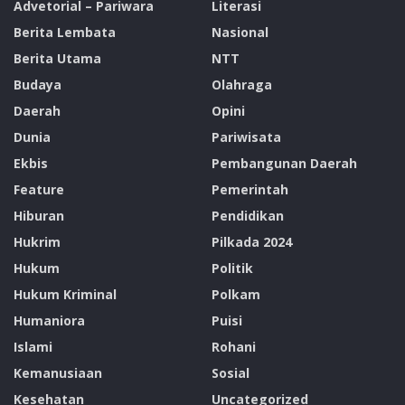
“Kami ingin memastikan bahwa keberadaan PLTP
Advetorial – Pariwara
Literasi
Atadei membawa perubahan nyata bagi desa-desa di
Berita Lembata
Nasional
sekitarnya. Akses air adalah kebutuhan paling
Berita Utama
NTT
mendasar, dan PLN berkomitmen menyelesaikan
Budaya
Olahraga
layanan ini hingga menjangkau desa-desa lain yang
Daerah
Opini
masih membutuhkan,” ujar Rizki.
Dunia
Pariwisata
Tags:
General Manager (GM) PT PLN (Persero) UIP Nusra
Ekbis
Pembangunan Daerah
Nubahaeraka
PLTP Atadei
PT PLN (Persero) UIP Nusra
Feature
Pemerintah
PT. PLN (Persero)
Rizki Aftarianto
Hiburan
Pendidikan
Hukrim
Pilkada 2024
Tanggung Jawab Sosial dan Lingkungan (TJSL)
Hukum
Politik
Hukum Kriminal
Polkam
Humaniora
Puisi
Islami
Rohani
Kemanusiaan
Sosial
Kesehatan
Uncategorized