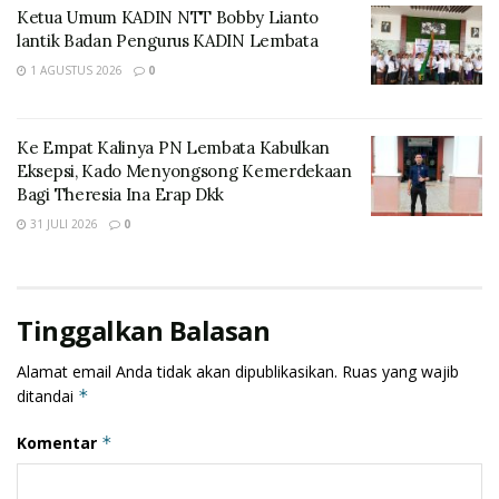
Ketua Umum KADIN NTT Bobby Lianto
lantik Badan Pengurus KADIN Lembata
1 AGUSTUS 2026
0
Ke Empat Kalinya PN Lembata Kabulkan
Eksepsi, Kado Menyongsong Kemerdekaan
Menanggapi hal itu, PLN dan Yayasan Papha
Bagi Theresia Ina Erap Dkk
membangun sambungan pipa tambahan dan jaringan
31 JULI 2026
0
pipa menanjak dari jalur transmisi utama menuju
permukiman warga sepanjang 1 kilometer. Upaya ini
akhirnya membuahkan hasil ketika aliran air bersih
Tinggalkan Balasan
berhasil menjangkau Dusun Lewokurang pada 22
Oktober 2025, sebagai persembahan PLN menjelang
Alamat email Anda tidak akan dipublikasikan.
Ruas yang wajib
Hari Listrik Nasional.
ditandai
*
“Dengan capaian ini, maka tiga dusun di Desa
Komentar
*
Nubahaeraka atau sebanyak 200 penerima manfaat
kini telah menikmati akses air bersih yang stabil,” ujar