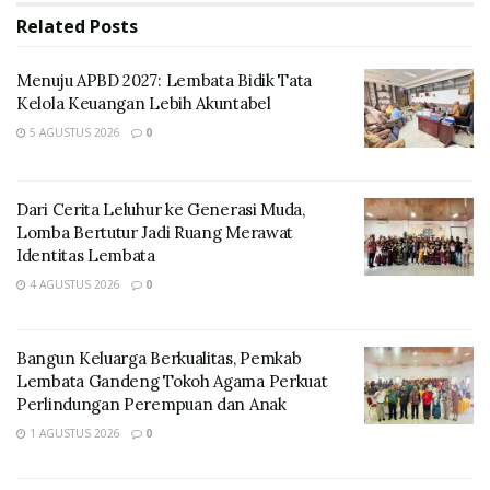
Related
Posts
Menuju APBD 2027: Lembata Bidik Tata Kelola
Keuangan Lebih Akuntabel
Menuju APBD 2027: Lembata Bidik Tata
Kelola Keuangan Lebih Akuntabel
Dari Cerita Leluhur ke Generasi Muda, Lomba
Bertutur Jadi Ruang Merawat Identitas Lembata
5 AGUSTUS 2026
0
Ketua Yayasan Papha Kabupaten Lembata, Paul Dalo,
Dari Cerita Leluhur ke Generasi Muda,
menyampaikan bahwa keberhasilan tersebut
Lomba Bertutur Jadi Ruang Merawat
menginspirasi warga Dusun Lewokurang—yang
Identitas Lembata
lokasinya lebih jauh dan berada di dataran lebih tinggi
4 AGUSTUS 2026
0
dibanding dua dusun lainnya—untuk mengajukan
bantuan serupa guna memperoleh akses air bersih
Bangun Keluarga Berkualitas, Pemkab
yang lebih layak.
Lembata Gandeng Tokoh Agama Perkuat
Perlindungan Perempuan dan Anak
1 AGUSTUS 2026
0