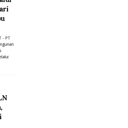
ari
bu
 - PT
angunan
s
lalui
LN
,
i