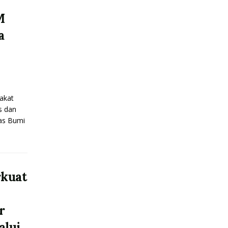
M
a
akat
s dan
nas Bumi
rkuat
r
alui