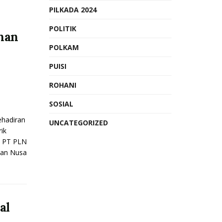
PILKADA 2024
s
POLITIK
han
POLKAM
PUISI
ROHANI
SOSIAL
hadiran
UNCATEGORIZED
ik
h PT PLN
nan Nusa
al