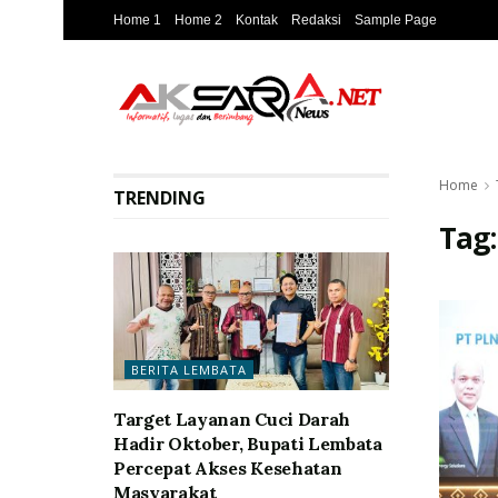
Home 1
Home 2
Kontak
Redaksi
Sample Page
Home
TRENDING
Tag
BERITA LEMBATA
Target Layanan Cuci Darah
Hadir Oktober, Bupati Lembata
Percepat Akses Kesehatan
Masyarakat