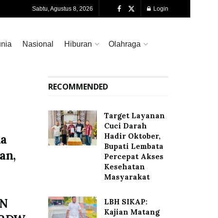
Sabtu, Agustus 8, 2026
Login
nia
Nasional
Hiburan
Olahraga
RECOMMENDED
Target Layanan
Cuci Darah
Hadir Oktober,
la
Bupati Lembata
an,
Percepat Akses
Kesehatan
Masyarakat
LN
LBH SIKAP:
Kajian Matang