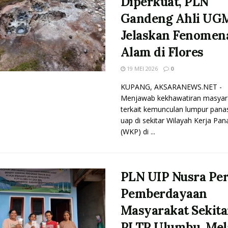
Diperkuat, PLN
Gandeng Ahli UG
Jelaskan Fenomen
Alam di Flores
19 MEI 2026
0
KUPANG, AKSARANEWS.NET -
Menjawab kekhawatiran masyar
terkait kemunculan lumpur pana
uap di sekitar Wilayah Kerja Pa
(WKP) di ...
PLN UIP Nusra Pe
Pemberdayaan
Masyarakat Sekita
PLTP Ulumbu, Mel