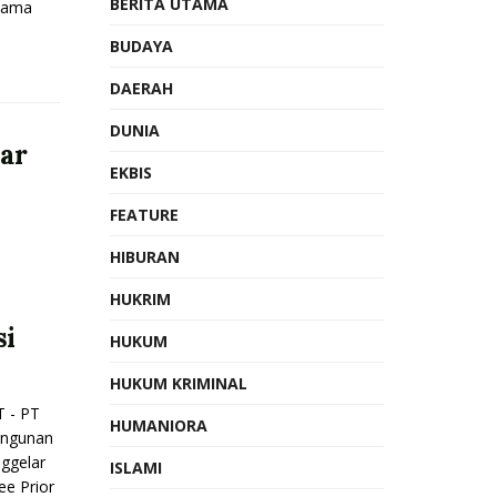
BERITA UTAMA
sama
BUDAYA
DAERAH
DUNIA
ar
EKBIS
FEATURE
HIBURAN
HUKRIM
si
HUKUM
HUKUM KRIMINAL
 - PT
HUMANIORA
angunan
ggelar
ISLAMI
ee Prior