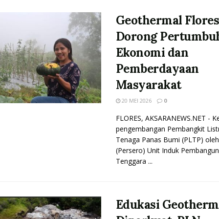
Geothermal Flore
Dorong Pertumbu
Ekonomi dan
Pemberdayaan
Masyarakat
20 MEI 2026
0
FLORES, AKSARANEWS.NET - Ke
pengembangan Pembangkit Listr
Tenaga Panas Bumi (PLTP) ole
(Persero) Unit Induk Pembangu
Tenggara ...
Edukasi Geotherm