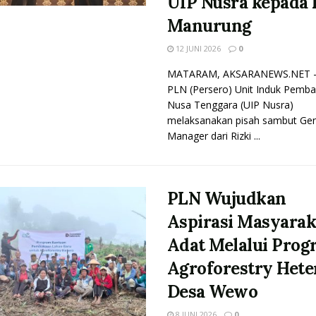
UIP Nusra kepada
Manurung
12 JUNI 2026
0
MATARAM, AKSARANEWS.NET 
PLN (Persero) Unit Induk Pemb
Nusa Tenggara (UIP Nusra)
melaksanakan pisah sambut Gen
Manager dari Rizki ...
PLN Wujudkan
Aspirasi Masyarak
Adat Melalui Pro
Agroforestry Hete
Desa Wewo
8 JUNI 2026
0