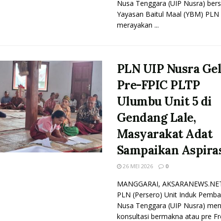
Nusa Tenggara (UIP Nusra) ber
Yayasan Baitul Maal (YBM) PLN
merayakan ...
PLN UIP Nusra Gel
Pre-FPIC PLTP
Ulumbu Unit 5 di
Gendang Lale,
Masyarakat Adat
Sampaikan Aspira
26 MEI 2026
0
MANGGARAI, AKSARANEWS.NET
PLN (Persero) Unit Induk Pemb
Nusa Tenggara (UIP Nusra) men
konsultasi bermakna atau pre Fr