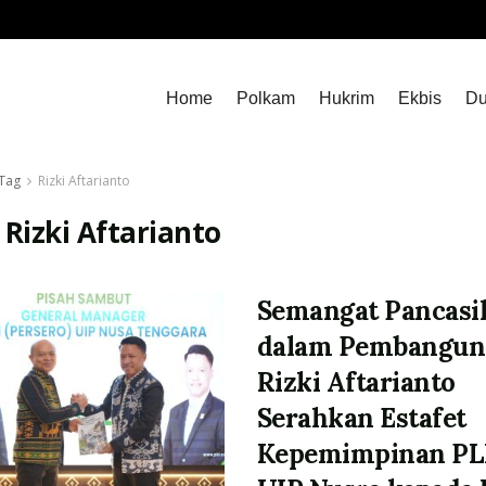
Home
Polkam
Hukrim
Ekbis
Du
Tag
Rizki Aftarianto
:
Rizki Aftarianto
Semangat Pancasi
dalam Pembangun
Rizki Aftarianto
Serahkan Estafet
Kepemimpinan P