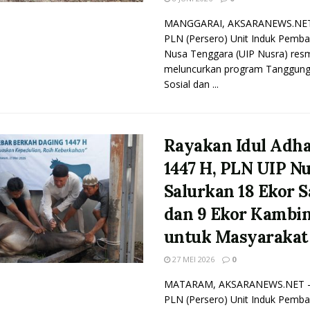
MANGGARAI, AKSARANEWS.NET
PLN (Persero) Unit Induk Pemb
Nusa Tenggara (UIP Nusra) res
meluncurkan program Tanggung
Sosial dan ...
Rayakan Idul Adh
1447 H, PLN UIP N
Salurkan 18 Ekor S
dan 9 Ekor Kambi
untuk Masyarakat
27 MEI 2026
0
MATARAM, AKSARANEWS.NET -
PLN (Persero) Unit Induk Pemb