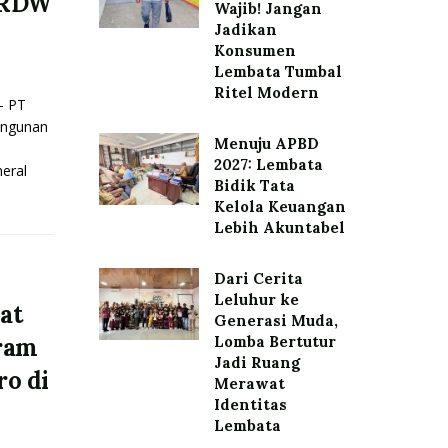
 RDW
Wajib! Jangan
Jadikan
Konsumen
Lembata Tumbal
Ritel Modern
– PT
angunan
Menuju APBD
2027: Lembata
eral
Bidik Tata
Kelola Keuangan
Lebih Akuntabel
Dari Cerita
Leluhur ke
at
Generasi Muda,
gram
Lomba Bertutur
Jadi Ruang
ro di
Merawat
Identitas
Lembata