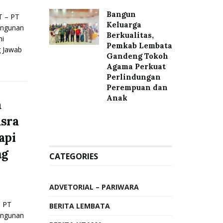
Bangun
 – PT
Keluarga
angunan
Berkualitas,
mi
Pemkab Lembata
 Jawab
Gandeng Tokoh
Agama Perkuat
Perlindungan
Perempuan dan
Anak
a
usra
api
ng
CATEGORIES
ADVETORIAL – PARIWARA
 PT
BERITA LEMBATA
angunan