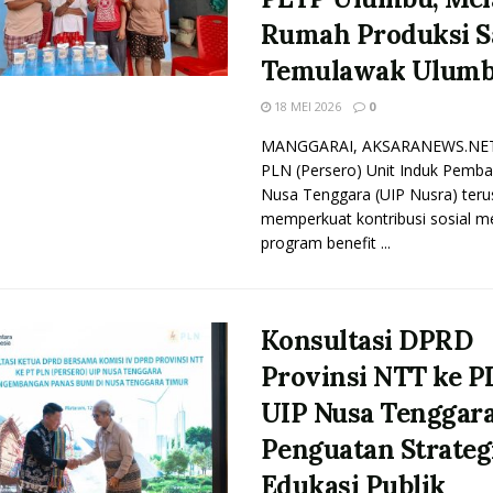
Rumah Produksi S
Temulawak Ulum
18 MEI 2026
0
MANGGARAI, AKSARANEWS.NET
PLN (Persero) Unit Induk Pemb
Nusa Tenggara (UIP Nusra) teru
memperkuat kontribusi sosial me
program benefit ...
Konsultasi DPRD
Provinsi NTT ke P
UIP Nusa Tenggara
Penguatan Strateg
Edukasi Publik