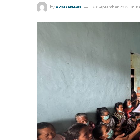
by
AksaraNews
30 September 2025
in
D