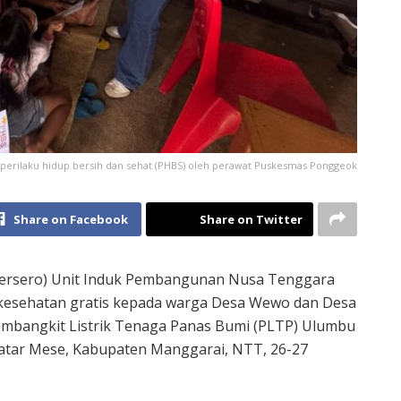
perilaku hidup bersih dan sehat (PHBS) oleh perawat Puskesmas Ponggeok
Share on Facebook
Share on Twitter
ersero) Unit Induk Pembangunan Nusa Tenggara
 kesehatan gratis kepada warga Desa Wewo dan Desa
mbangkit Listrik Tenaga Panas Bumi (PLTP) Ulumbu
Satar Mese, Kabupaten Manggarai, NTT, 26-27