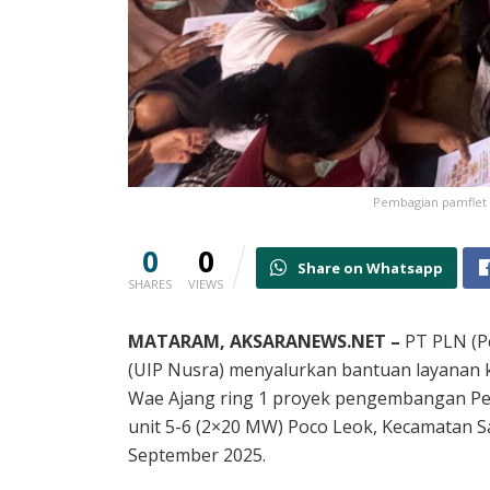
Pembagian pamflet 
0
0
Share on Whatsapp
SHARES
VIEWS
MATARAM, AKSARANEWS.NET –
PT PLN (P
(UIP Nusra) menyalurkan bantuan layanan
Wae Ajang ring 1 proyek pengembangan Pe
unit 5-6 (2×20 MW) Poco Leok, Kecamatan 
September 2025.