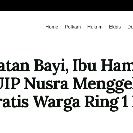
Home
Polkam
Hukrim
Ekbis
Du
tan Bayi, Ibu Hami
UIP Nusra Mengge
atis Warga Ring 1