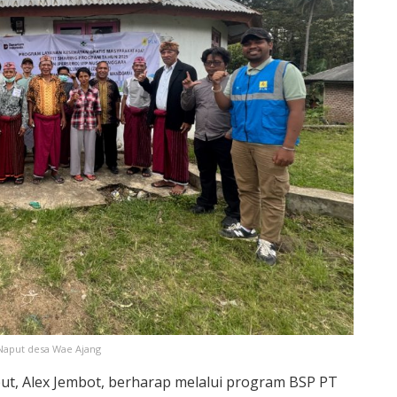
aput desa Wae Ajang
ut, Alex Jembot, berharap melalui program BSP PT