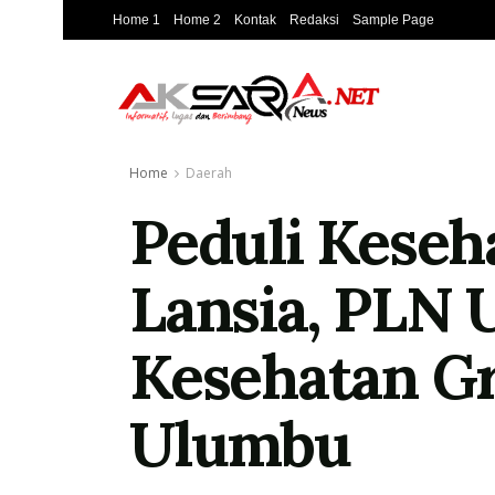
Home 1
Home 2
Kontak
Redaksi
Sample Page
Home
Daerah
Peduli Keseha
Lansia, PLN 
Kesehatan Gr
Ulumbu