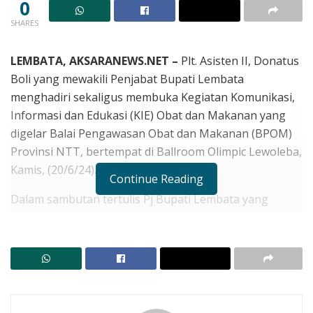
0
SHARES
LEMBATA, AKSARANEWS.NET –
Plt. Asisten II, Donatus
Boli yang mewakili Penjabat Bupati Lembata
menghadiri sekaligus membuka Kegiatan Komunikasi,
Informasi dan Edukasi (KIE) Obat dan Makanan yang
digelar Balai Pengawasan Obat dan Makanan (BPOM)
Provinsi NTT, bertempat di Ballroom Olimpic Lewoleba,
Kamis, (20/6/24).
Continue Reading
Dalam sambutan tertulis Pj Bupati Lembata yang
dibacakan Donatus Boli, bahwa obat dan makanan
adalah kebutuhan pokok manusia yang menjadi esensi
dalam kelangsungan hidup.
RELATED POSTS