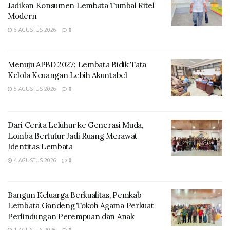
Jadikan Konsumen Lembata Tumbal Ritel
Modern
6 AGUSTUS 2026
0
“Obat dan makanan adalah kebutuhan pokok sekaligus
menjadi esensi kehidupan manusia. Menyadari hal ini
Menuju APBD 2027: Lembata Bidik Tata
maka pemerintah memiliki hak penuh dalam
Kelola Keuangan Lebih Akuntabel
pembinaan, pengendali dan pengawasan. Sehingga
5 AGUSTUS 2026
0
masyarakat memperoleh makan dan obat yang bergizi
dan layak untuk di konsumsi”, ujar Boli.
Dari Cerita Leluhur ke Generasi Muda,
Ia berharap kegiatan ini menjadi momentum bagi kita
Lomba Bertutur Jadi Ruang Merawat
untuk meningkatkan kewaspadaan, dan pengetahuan
Identitas Lembata
kita dalam menentukan obat dan makanan yang akan
4 AGUSTUS 2026
0
dikonsumsi.
“Saya berharap agar kegiatan ini mampu
Bangun Keluarga Berkualitas, Pemkab
Lembata Gandeng Tokoh Agama Perkuat
meningkatkan pengawasan dan memperkaya
Perlindungan Perempuan dan Anak
pengetahuan terhadap obat dan makanan yang akan
1 AGUSTUS 2026
0