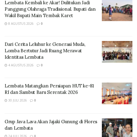
Kata Marsianus
Lembata Kembali ke Akar! Dulitukan Jadi
Panggung Olahraga Tradisional. Bupati dan
Wakil Bupati Main Tembak Karet
8 AGUSTUS 2026
0
Dari Cerita Leluhur ke Generasi Muda,
Lomba Bertutur Jadi Ruang Merawat
Identitas Lembata
4 AGUSTUS 2026
0
Lembata Matangkan Persiapan HUT ke-81
Marsianus juga berharap melalui kegiatan – kegiatan
RI dan Sambut Baru Serentak 2026
seperti ini kita memperoleh spirit untuk terus menggali
30 JULI 2026
0
dan mempertahankan nilai-nilai luhur budaya kita agar
tidak tergerus oleh kemajuan jaman.
Grup Java Lava Akan Jajaki Gunung di Flores
Tentu ini adalah pekerjaan yang tidak mudah,
dan Lembata
dibutuhkan tekad dan keberanian yang kuat untuk
24 JULI 2026
0