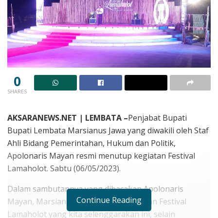
0
SHARES
AKSARANEWS.NET | LEMBATA –
Penjabat Bupati
Bupati Lembata Marsianus Jawa yang diwakili oleh Staf
Ahli Bidang Pemerintahan, Hukum dan Politik,
Apolonaris Mayan resmi menutup kegiatan Festival
Lamaholot. Sabtu (06/05/2023).
Dalam sambutannya yang dibacakan Apolonaris
Continue Reading
Mayan, Marsianus mengatakan kegiatan Festival
Lamaholot yang kita selenggarakan ini, selain